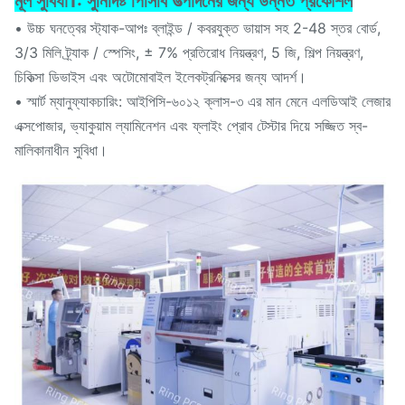
মূল সুবিধা
1: সুনির্দিষ্ট পিসিবি উত্পাদনের জন্য উন্নত প্রকৌশল
• উচ্চ ঘনত্বের স্ট্যাক-আপঃ ব্লাইন্ড / কবরযুক্ত ভায়াস সহ 2-48 স্তর বোর্ড,
3/3 মিলি ট্র্যাক / স্পেসিং, ± 7% প্রতিরোধ নিয়ন্ত্রণ, 5 জি, শিল্প নিয়ন্ত্রণ,
চিকিত্সা ডিভাইস এবং অটোমোবাইল ইলেকট্রনিক্সের জন্য আদর্শ।
• স্মার্ট ম্যানুফ্যাকচারিং: আইপিসি-৬০১২ ক্লাস-৩ এর মান মেনে এলডিআই লেজার
এক্সপোজার, ভ্যাকুয়াম ল্যামিনেশন এবং ফ্লাইং প্রোব টেস্টার দিয়ে সজ্জিত স্ব-
মালিকানাধীন সুবিধা।