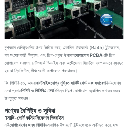
দৃশ্যমান বৈশিষ্ট্যগুলির উপর ভিত্তি করে, একাধিক ইথারনেট (RJ45) ইন্টারফেস,
ঘন সংযোগকারী বিন্যাস, এবং শিল্প-গ্রেড উপাদান
যোগাযোগ PCBA
এটি শিল্প
যোগাযোগ সরঞ্জাম, নেটওয়ার্ক ডিভাইস এবং অটোমেশন সিস্টেমে ব্যাপকভাবে ব্যবহৃত
হয় যা স্থিতিশীল, দীর্ঘমেয়াদী অপারেশন প্রয়োজন।
রিং পিসিবি-তে, আমরা
কাস্টমাইজযোগ্য মুদ্রিত সার্কিট বোর্ড এবং সমাবেশ
নির্ভরযোগ্য
সেবা প্রদান
পিসিবি ও পিসিবিএ সেবা
বিভিন্ন শিল্পে যোগাযোগ অ্যাপ্লিকেশনের জন্য
উপযুক্ত সমাধান।
পণ্যের বৈশিষ্ট্য ও সুবিধা
1মাল্টি-পোর্ট কমিউনিকেশন ডিজাইন
এই
যোগাযোগের জন্য পিসিবিএ
একাধিক ইথারনেট ইন্টারফেসকে একীভূত করে, দক্ষ