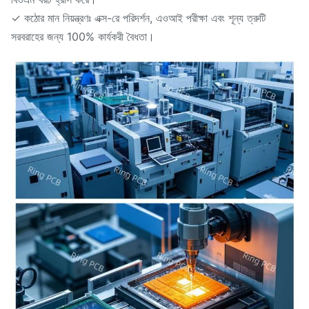
✓ কঠোর মান নিয়ন্ত্রণঃ এক্স-রে পরিদর্শন, এওআই পরীক্ষা এবং শূন্য ত্রুটি
সরবরাহের জন্য 100% কার্যকরী বৈধতা।