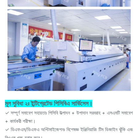
মূল সুবিধা ২ঃ ইন্টিগ্রেটেড পিসিবিএ সার্ভিসেস।
✓ সম্পূর্ণ সমাবেশ সহায়তাঃ পিসিবি উত্পাদন + উপাদান সরবরাহ + এসএমটি সমাবেশ
+ কার্যকরী পরীক্ষা।
✓ ডিএফএম/ডিএফএ অপ্টিমাইজেশনঃ বিশেষজ্ঞ ইঞ্জিনিয়ারিং টিম ডিজাইন ঝুঁকি এবং
বিওএম খরচ হ্রাস করে।