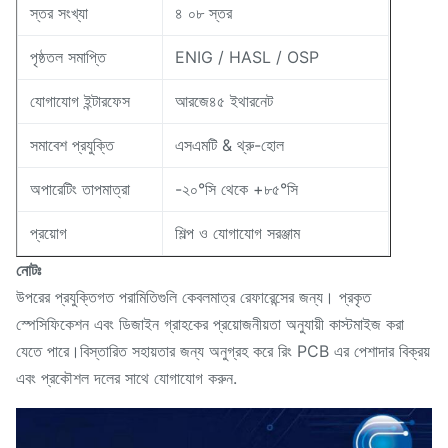
স্তর সংখ্যা
৪ ০৮ স্তর
পৃষ্ঠতল সমাপ্তি
ENIG / HASL / OSP
যোগাযোগ ইন্টারফেস
আরজে৪৫ ইথারনেট
সমাবেশ প্রযুক্তি
এসএমটি & থ্রু-হোল
অপারেটিং তাপমাত্রা
-২০°সি থেকে +৮৫°সি
প্রয়োগ
শিল্প ও যোগাযোগ সরঞ্জাম
নোটঃ
উপরের প্রযুক্তিগত পরামিতিগুলি কেবলমাত্র রেফারেন্সের জন্য। প্রকৃত
স্পেসিফিকেশন এবং ডিজাইন গ্রাহকের প্রয়োজনীয়তা অনুযায়ী কাস্টমাইজ করা
যেতে পারে।বিস্তারিত সহায়তার জন্য অনুগ্রহ করে রিং PCB এর পেশাদার বিক্রয়
এবং প্রকৌশল দলের সাথে যোগাযোগ করুন.