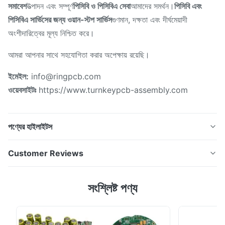
সমাবেশ
উত্পাদন এবং সম্পূর্ণ
পিসিবি ও পিসিবিএ সেবা
আমাদের সমর্থন।
পিসিবি এবং
পিসিবিএ সার্ভিসের জন্য ওয়ান-স্টপ সার্ভিস
গুণমান, দক্ষতা এবং দীর্ঘমেয়াদী
অংশীদারিত্বের মূল্য নিশ্চিত করে।
আমরা আপনার সাথে সহযোগিতা করার অপেক্ষায় রয়েছি।
ইমেইল:
info@ringpcb.com
ওয়েবসাইটঃ
https://www.turnkeypcb-assembly.com
পণ্যের হাইলাইটস
রিং পিসিবি, উচ্চমানের পিসিবিএ যোগাযোগ ডিভাইসের জন্য পিসিবি
Customer Reviews
প্রস্তুতকারক,এক স্টপ পিসিবি এবং পিসিবিএ সমাধান দ্রুত প্রোটোটাইপ থেকে ভর
উত্পাদন পর্যন্ত যোগাযোগের জন্য পিসিবিএবিভিন্ন ইলেকট্রনিক সিস্টেমে ডেটা
5.0
সংশ্লিষ্ট পণ্য
ট্রান্সমিশন, নেটওয়ার্ক সংযোগ এবং সিগন্যাল যোগাযোগের জন্য ডিজাইন করা
Based on 50 reviews recently
প্রিন্টেড সার্কিট বোর্ড সমন্ব...
5
100%
4
0