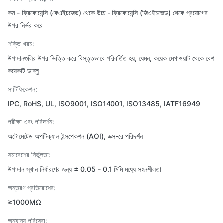
কম - ফ্রিকোয়েন্সি (কেএইচজেড) থেকে উচ্চ - ফ্রিকোয়েন্সি (জিএইচজেড) থেকে প্রয়োগের
উপর নির্ভর করে
শক্তি খরচ:
উপাদানগুলির উপর ভিত্তি করে বিস্তৃতভাবে পরিবর্তিত হয়, যেমন, কয়েক মেগাওয়াট থেকে বেশ
কয়েকটি ডাব্লু
সার্টিফিকেশন:
IPC, RoHS, UL, ISO9001, ISO14001, ISO13485, IATF16949
পরীক্ষা এবং পরিদর্শন:
অটোমেটেড অপটিক্যাল ইন্সপেকশন (AOI), এক্স-রে পরিদর্শন
সমাবেশের নির্ভুলতা:
উপাদান স্থান নির্ধারণের জন্য ± 0.05 - 0.1 মিমি মধ্যে সহনশীলতা
অন্তরণ প্রতিরোধের:
≥1000MΩ
অন্যান্য পরিষেবা: