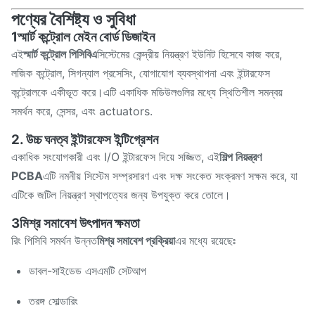
পণ্যের বৈশিষ্ট্য ও সুবিধা
1স্মার্ট কন্ট্রোল মেইন বোর্ড ডিজাইন
এই
স্মার্ট কন্ট্রোল পিসিবিএ
সিস্টেমের কেন্দ্রীয় নিয়ন্ত্রণ ইউনিট হিসেবে কাজ করে,
লজিক কন্ট্রোল, সিগন্যাল প্রসেসিং, যোগাযোগ ব্যবস্থাপনা এবং ইন্টারফেস
কন্ট্রোলকে একীভূত করে।এটি একাধিক মডিউলগুলির মধ্যে স্থিতিশীল সমন্বয়
সমর্থন করে, সেন্সর, এবং actuators.
2. উচ্চ ঘনত্ব ইন্টারফেস ইন্টিগ্রেশন
একাধিক সংযোগকারী এবং I/O ইন্টারফেস দিয়ে সজ্জিত, এই
শিল্প নিয়ন্ত্রণ
PCBA
এটি নমনীয় সিস্টেম সম্প্রসারণ এবং দক্ষ সংকেত সংক্রমণ সক্ষম করে, যা
এটিকে জটিল নিয়ন্ত্রণ স্থাপত্যের জন্য উপযুক্ত করে তোলে।
3মিশ্র সমাবেশ উৎপাদন ক্ষমতা
রিং পিসিবি সমর্থন উন্নত
মিশ্র সমাবেশ প্রক্রিয়া
এর মধ্যে রয়েছেঃ
ডাবল-সাইডেড এসএমটি সেটআপ
তরঙ্গ সোল্ডারিং