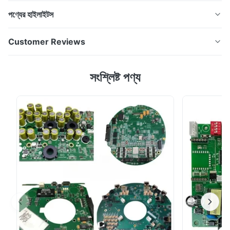
পণ্যের হাইলাইটস
রিং পিসিবিঃ ইন্ডাস্ট্রিয়াল কন্ট্রোল পিসিবিএ∙∙ স্ব-চালিত পিসিবি এবং পিসিবিএ
Customer Reviews
কারখানা চীনে স্মার্ট কন্ট্রোল / ইন্ডাস্ট্রিয়াল কন্ট্রোল পিসিবিএ সংক্ষিপ্ত বিবরণ স্মার্ট
কন্ট্রোল / ইন্ডাস্ট্রিয়াল কন্ট্রোল পিসিবিএপ্রিন্টেড সার্কিট বোর্ড সমন্বয়কে বোঝায় যা
5.0
সংশ্লিষ্ট পণ্য
বুদ্ধিমান এবং শিল্প সিস্টেমের প্রধান নিয়ন্ত্রণ ...
Based on 50 reviews recently
5
100%
4
0
3
0
2
0
1
0
Daniel Wilson
D
Mar 12.2026
From PCB fabrication to SMT assembly, Ring PCB provided
excellent support and consistent quality. Their factory