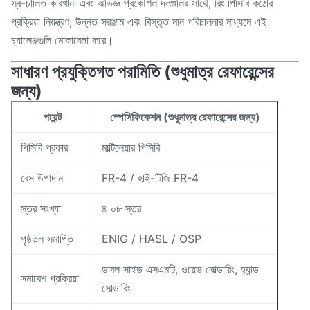
স্ব-চালিত কারখানা এবং অভিজ্ঞ প্রকৌশল দলগুলির সাথে, রিং পিসিবি কঠোর
প্রক্রিয়া নিয়ন্ত্রণ, উন্নত সরঞ্জাম এবং বিস্তৃত মান পরিচালনার মাধ্যমে এই
চ্যালেঞ্জগুলি মোকাবেলা করে।
সাধারণ প্রযুক্তিগত পরামিতি (শুধুমাত্র রেফারেন্সের
জন্য)
পয়েন্ট
স্পেসিফিকেশন (শুধুমাত্র রেফারেন্সের জন্য)
পিসিবি প্রকার
মাল্টিলেয়ার পিসিবি
বেস উপাদান
FR-4 / হাই-টিজি FR-4
স্তর সংখ্যা
৪ ০৮ স্তর
পৃষ্ঠতল সমাপ্তি
ENIG / HASL / OSP
ডাবল সাইড এসএমটি, ওয়েভ সোল্ডারিং, হ্যান্ড
সমাবেশ প্রক্রিয়া
সোল্ডারিং