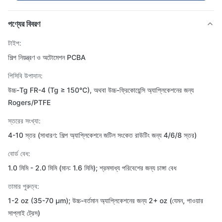
পণ্যের বিবরণ
টাইপ:
শিল্প নিয়ন্ত্রণ ও অটোমেশন PCBA
পিসিবি উপাদান:
উচ্চ-Tg FR-4 (Tg ≥ 150°C), অথবা উচ্চ-ফ্রিকোয়েন্সি অ্যাপ্লিকেশনের জন্য
Rogers/PTFE
স্তরের সংখ্যা:
4-10 স্তর (সাধারণ: শিল্প অ্যাপ্লিকেশনে জটিল সংকেত রাউটিং জন্য 4/6/8 স্তর)
বোর্ড বেধ:
1.0 মিমি - 2.0 মিমি (মান: 1.6 মিমি); শ্রমসাধ্য পরিবেশের জন্য চাঙ্গা বেধ
তামার পুরুত্ব:
1-2 oz (35-70 μm); উচ্চ-বর্তমান অ্যাপ্লিকেশনের জন্য 2+ oz (যেমন, পাওয়ার
সাপ্লাই ট্রেস)