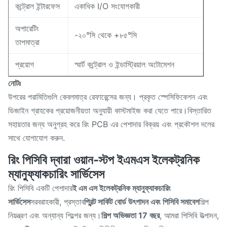
কন্ট্রোল ইন্টারফেস
একাধিক I/O সংযোগকারী
অপারেটিং
-২০°সি থেকে +৮৫°সি
তাপমাত্রা
প্রয়োগ
স্মার্ট কন্ট্রোল ও ইন্ডাস্ট্রিয়াল অটোমেশন
নোটঃ
উপরের পরামিতিগুলি কেবলমাত্র রেফারেন্সের জন্য। প্রকৃত স্পেসিফিকেশন এবং
ডিজাইন গ্রাহকের প্রয়োজনীয়তা অনুযায়ী কাস্টমাইজ করা যেতে পারে।বিস্তারিত
সহায়তার জন্য অনুগ্রহ করে রিং PCB এর পেশাদার বিক্রয় এবং প্রকৌশল দলের
সাথে যোগাযোগ করুন.
রিং পিসিবি দ্বারা ওয়ান-স্টপ ইএমএস ইলেকট্রনিক
ম্যানুফ্যাকচারিং সার্ভিসেস
রিং পিসিবি একটি পেশাদার
ই এম এস ইলেকট্রনিক ম্যানুফ্যাকচারিং
সার্ভিসেস
সরবরাহকারী, প্রস্তাব
প্রিন্ট সার্কিট বোর্ড উৎপাদন এবং পিসিবি সমাবেশ
শিল্প
নিয়ন্ত্রণ এবং অন্যান্য শিল্পের জন্য।
শিল্প অভিজ্ঞতা 17 বছর
, আমরা পিসিবি উত্পাদন,