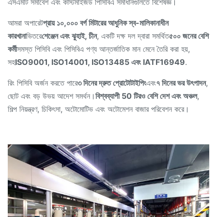
এসএমটি সমাবেশ এবং কাস্টমাইজড পিসিবিএ সমাধানগুলিতে বিশেষজ্ঞ।
আমরা অপারেট
প্রায় ১০,০০০ বর্গ মিটারের আধুনিক স্ব-মালিকানাধীন
কারখানা
ভিতরে
শেঞ্জেন এবং ঝুহাই, চীন
, একটি দক্ষ দল দ্বারা সমর্থিত
৫০০ জনের বেশি
কর্মী
সমস্ত পিসিবি এবং পিসিবিএ পণ্য আন্তর্জাতিক মান মেনে তৈরি করা হয়,
সহ
ISO9001, ISO14001, ISO13485 এবং IATF16949
.
রিং পিসিবি অর্জন করতে পারে
৩ দিনের দ্রুত প্রোটোটাইপিং
এবং
৭ দিনের ভর উৎপাদন
,
ছোট এবং বড় উভয় আদেশ সমর্থন।
বিশ্বব্যাপী 50 টিরও বেশি দেশ এবং অঞ্চল
,
শিল্প নিয়ন্ত্রণ, চিকিৎসা, অটোমোটিভ এবং অটোমেশন বাজার পরিবেশন করে।