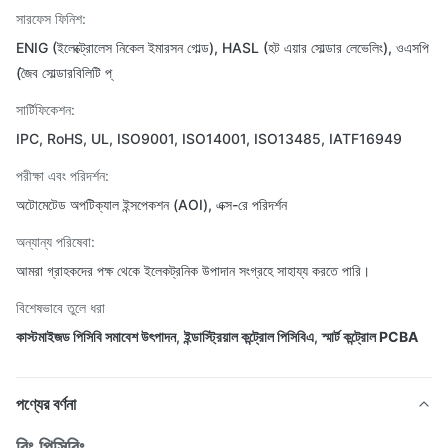
সারফেস ফিনিশ:
ENIG (ইলেক্ট্রোলেস নিকেল ইমারসন গোল্ড), HASL (হট এয়ার সোল্ডার লেভেলিং), ওএসপি
(জৈব সোল্ডারবিলিটি প্
সার্টিফিকেশন:
IPC, RoHS, UL, ISO9001, ISO14001, ISO13485, IATF16949
পরীক্ষা এবং পরিদর্শন:
অটোমেটেড অপটিক্যাল ইন্সপেকশন (AOI), এক্স-রে পরিদর্শন
অন্যান্য পরিষেবা:
আমরা গ্রাহকদের পক্ষ থেকে ইলেকট্রনিক উপাদান সংগ্রহে সাহায্য করতে পারি।
বিশেষভাবে তুলে ধরা
কাস্টমাইজড পিসিবি সমাবেশ উৎপাদন
,
ইন্ডাস্ট্রিয়াল কন্ট্রোল পিসিবিএ
,
স্মার্ট কন্ট্রোল PCBA
পণ্যের বর্ণনা
রিং পিসিবিঃ