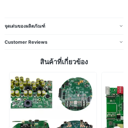
จุดเด่นของผลิตภัณฑ์
พวงจร PCB: การควบคุมพลังงาน การผลิต PCBA พลังงาน
Customer Reviews
อุตสาหกรรมและการควบคุม PCBAหมายถึงชุดแผ่นวงจร
พิมพ์ที่ออกแบบมาเพื่อควบคุมพลังงาน, การควบคุมพลังงาน
5.0
สินค้าที่เกี่ยวข้อง
และการบริหารการขับเคลื่อนในระบบอุตสาหกรรม
Based on 50 reviews recently
ผลิตภัณฑ์ PCBA เหล่านี้ถูกใช้อย่างมากในอุปกรณ์อัตโนมัติ
5
100%
เครื่องไฟฟ้าอุตสาหกรรม, ตู้ควบคุมและระบบจัดการพลังงาน
4
0
ที่...
3
0
2
0
1
0
Daniel Wilson
D