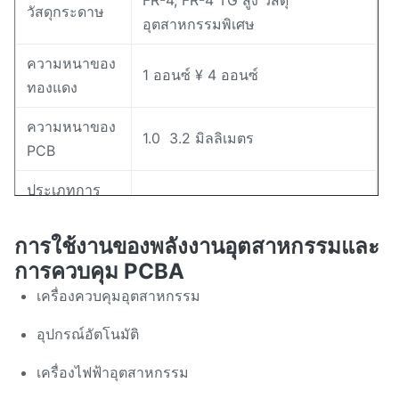
FR-4, FR-4 TG สูง วัสดุ
วัสดุกระดาษ
อุตสาหกรรมพิเศษ
ความหนาของ
1 ออนซ์ ¥ 4 ออนซ์
ทองแดง
ความหนาของ
1.0 ️ 3.2 มิลลิเมตร
PCB
ประเภทการ
SMT, THT, การประกอบผสม
ประกอบ
การใช้งานของพลังงานอุตสาหกรรมและ
อุณหภูมิการ
-40°C ถึง +85°C (หรือตามความ
การควบคุม PCBA
ทํางาน
ต้องการ)
เครื่องควบคุมอุตสาหกรรม
ปลายผิว
ENIG, HASL, OSP, Immersion เงิน
อุปกรณ์อัตโนมัติ
วิธีการทดสอบ
AOI, X-ray, ICT, การทดสอบฟังก์ชัน
เครื่องไฟฟ้าอุตสาหกรรม
ปริมาณการ