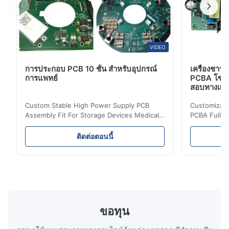
Mar 12.2026
From PCB fabrication to SMT assembly, Ring PCB provided
excellent support and consistent quality. Their factory
capability and certifications give us full confidence.
VIDEO
การประกอบ PCB 10 ชั้น สําหรับอุปกรณ์
เครื่องชาร์
การแพทย์
PCBA โซลูช
สอบทางแสงอ
Custom Stable High Power Supply PCB
Customizable
Assembly Fit For Storage Devices Medical
PCBA Full T
Equipment Ring PCB, your PCB & PCBA
Supplier 1.
Turnkey Solutions | Professional Circuit
Features (1)
ติดต่อตอนนี้
Manufacturing Expert 1.What's High -
10+ years o
power supply PCBA? High - power supply
vibration & 
PCBA refers to the printed circuit board
Efficiency 
assembly used in high - power supply
efficiency 
systems. It is designed to handle and
heat genera
distribute high - power electrical signals,
Protections
providing the necessary power for various
short-circui
ขอทุน
electronic devices and systems. 2.Features
(complies w
of
4