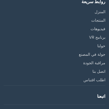
ابط سريعة
نزل
نتجات
يوهات
مج VR
نا
ة في المصنع
قبة الجودة
ل بنا
ب اقتباس
عنا