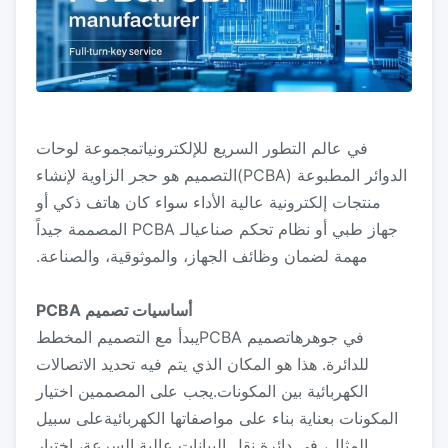
في عالم التطور السريع للإلكترونيات
مجموعة لوحات
الدوائر المطبوعة (PCBA)
التصميم هو حجر الزاوية لإنشاء
منتجات إلكترونية عالية الأداء سواء كان هاتف ذكي أو
جهاز طبي أو نظام تحكم صناعيالـ PCBA المصممة جيداً
مهمة لضمان وظائف الجهاز، والموثوقية، والصناعة.
أساسيات تصميم PCBA
في جوهرها
تصميم PCBA
يبدأ مع التصميم المخطط
للدائرة. هذا هو المكان الذي يتم فيه تحديد الاتصالات
الكهربائية بين المكونات.يجب على المصممين اختيار
المكونات بعناية بناء على مواصفاتها الكهربائيةعلى سبيل
المثال، في دائرة نقل البيانات عالية السرعة، اختيار