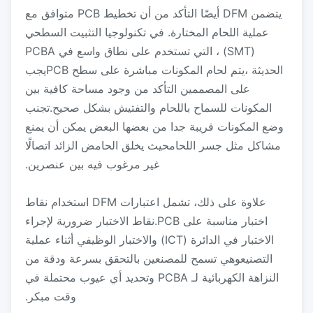
يتضمن DFM أيضًا التأكد من أن تخطيط PCB متوافق مع
عملية اللحام المختارة. في تكنولوجيا التثبيت السطحي
(SMT) ، التي تستخدم على نطاق واسع في PCBA
الحديثة ،يتم لحام المكونات مباشرة على سطح PCBيجب
على المصممين التأكد من وجود مساحة كافية بين
المكونات للسماح باللحام والتفتيش بشكل صحيح.تجنب
وضع المكونات قريبة جدا من بعضها البعض يمكن أن يمنع
مشاكل مثل جسر اللحامحيث يخلق الحامض الزائد اتصالًا
غير مرغوب فيه بين عنصرين.
علاوة على ذلك، تشمل اعتبارات DFM استخدام نقاط
اختبار مناسبة على PCB.نقاط الاختبار ضرورية لإجراء
الاختبار في الدائرة (ICT) والاختبار الوظيفي أثناء عملية
التصنيعوهي تسمح للمصنعين بالتحقق بسرعة ودقة من
النزاهة الكهربائية لـ PCBA وتحديد أي عيوب محتملة في
وقت مبكر.