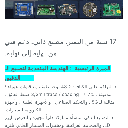
17 سنة من التميز. مصنع ذاتي. دعم فني
من نهاية إلى نهاية.
الميزة الرئيسية
1: الهندسة المتقدمة لتصنيع الـ
PCB الدقيق
• التراكم عالي الكثافة: 2-48 لوحة طبقة مع قنوات عمياء /
مدفونة ، 3/3mil trace / spacing ، ± 7% ضبط العائق ،
مثالية لـ 5G ، والتحكم الصناعي ، والأجهزة الطبية ، وأجهزة
الكترونية للسيارات.
• التصنيع الذكي: منشأة مملوكة ذاتياً مجهزة بالتعرض لليزر
LDI، والضخامة الفراغية، ومختبرات المسبار الطائر، تلتزم