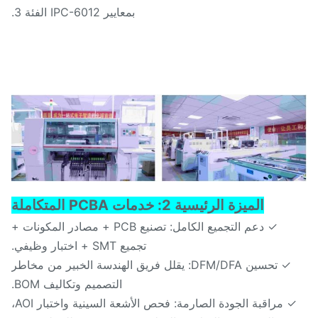
بمعايير IPC-6012 الفئة 3.
الميزة الرئيسية 2: خدمات PCBA المتكاملة
✓ دعم التجميع الكامل: تصنيع PCB + مصادر المكونات +
تجميع SMT + اختبار وظيفي.
✓ تحسين DFM/DFA: يقلل فريق الهندسة الخبير من مخاطر
التصميم وتكاليف BOM.
✓ مراقبة الجودة الصارمة: فحص الأشعة السينية واختبار AOI،