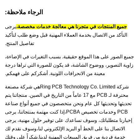
الرجاء ملاحظة:
جميع المنتجات في متجرنا هي معالجة خدمات مخصصة،
يرجى
التأكد من الاتصال بخدمة العملاء المهنية قبل وضع طلب لتأكيد
تفاصيل المنتج.
ع الصور على هذا الموقع حقيقية. بسبب التغيرات في الإضاءة،
وية التصوير، ووضوح الشاشة، قد يكون للصورة التي تراها درجة
معينة من الانحرافات اللونية. أشكركم على فهمكم.
شركة Ring PCB Technology Co. Limited
هي شركة مصنعة
محترفة لـ PCB مع 17 عاماً من التاريخ في الصين. منتجاتنا يتم
ديثها وتحديثها كل عام ونحن متخصصون في جميع أنواع صناعة
PCB وخدمات تخصيص PCBA،إذا كنت مهتمة بمنتجاتنا، يرجى
بارنا متطلباتك، وسوف نساعدك على توفير حلول مهنية، يرجى
الاتصال بنا على الخط أو البريد الإلكتروني لنا،
وسوف نقدم لك
خدمة فردية من فريق المبيعات المهنية لدينا.
شكراً على وقتك