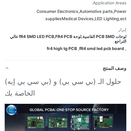
Application Are
Consumer Electronics,Automotive parts,Po
suppliesMedical Devices,LED Lighting,
از
لوحات PCB SMD القاسية,لوحة fR4 SMD LED PCB,FR4 PCB عالي
راجع
fr4 high tg PCB
,
fR4 smd led pcb boa
ف المنتج
حلول الـ (بي سي بي) و (بي سي بي إيه)
الخاصة بك