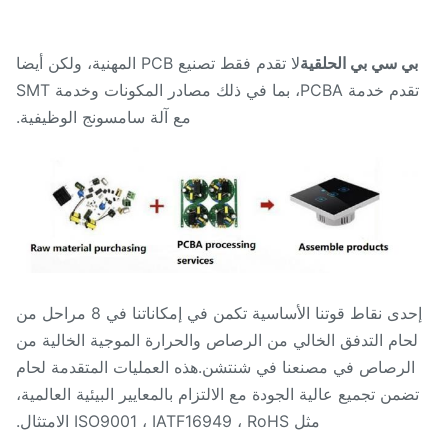
ي سي بي الحلقية
لا تقدم فقط تصنيع PCB المهنية، ولكن أيضا
تقدم خدمة PCBA، بما في ذلك مصادر المكونات وخدمة SMT
مع آلة سامسونج الوظيفية.
إحدى نقاط قوتنا الأساسية تكمن في إمكاناتنا في 8 مراحل من
حام التدفق الخالي من الرصاص والحرارة الموجية الخالية من
الرصاص في مصنعنا في شنتشن.هذه العمليات المتقدمة لحام
ضمن تجميع عالية الجودة مع الالتزام بالمعايير البيئية العالمية،
مثل ISO9001 ، IATF16949 ، RoHS الامتثال.