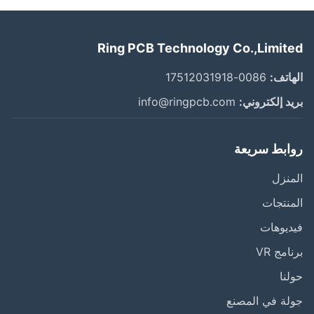
Ring PCB Technology Co.,Limit
اتف:
0086-17512031918
د إلكتروني:
info@ringpcb.com
ابط سريعة
نزل
نتجات
يوهات
مج VR
نا
ة في المصنع