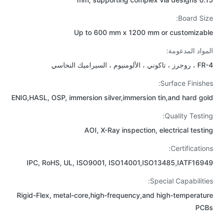
Board Si
Up to 600 mm x 1200 mm or customiza
واد المدعومة:
لومنيوم ، السيراميك النحاسي
Surface Finish
ENIG,HASL, OSP, immersion silver,immersion tin,and hard g
Quality Testi
AOI, X-Ray inspection, electrical test
Certificatio
IPC, RoHS, UL, ISO9001, ISO14001,ISO13485,IATF16
Special Capabiliti
Rigid-Flex, metal-core,high-frequency,and high-temperat
PC