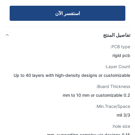
استفسر الآن
صيل المنتج
PCB ty
rigid 
Layer Cou
Up to 40 layers with high-density designs or customiza
Board Thickne
0.2 mm t
Min.Trace/Spa
3/
hole si
0.15 mm, support