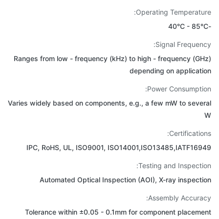
Operating Temperatu
Signal Frequen
Ranges from low - frequency (kHz) to high - frequency (G
depending on applicat
Power Consumpti
Varies widely based on components, e.g., a few mW to seve
Certificatio
IPC, RoHS, UL, ISO9001, ISO14001,ISO13485,IATF16
Testing and Inspecti
Automated Optical Inspection (AOI), X-ray inspect
Assembly Accura
Tolerance within ±0.05 - 0.1mm for component placem