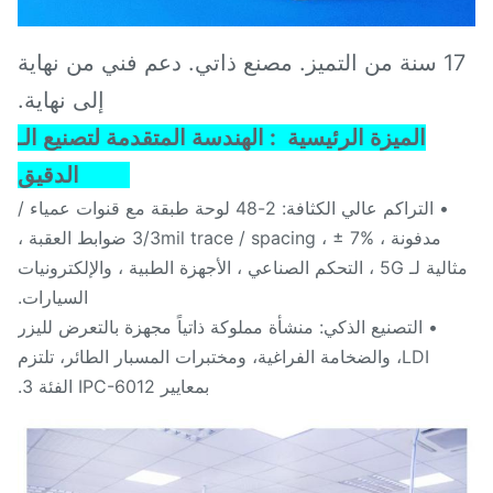
17 سنة من التميز. مصنع ذاتي. دعم فني من نهاية
إلى نهاية.
الميزة الرئيسية
1: الهندسة المتقدمة لتصنيع الـ
PCB الدقيق
• التراكم عالي الكثافة: 2-48 لوحة طبقة مع قنوات عمياء /
مدفونة ، 3/3mil trace / spacing ، ± 7% ضوابط العقبة ،
مثالية لـ 5G ، التحكم الصناعي ، الأجهزة الطبية ، والإلكترونيات
السيارات.
• التصنيع الذكي: منشأة مملوكة ذاتياً مجهزة بالتعرض لليزر
LDI، والضخامة الفراغية، ومختبرات المسبار الطائر، تلتزم
بمعايير IPC-6012 الفئة 3.