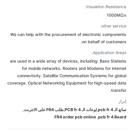
Insulation Resistan
other servi
We can help with the procurement of electronic compone
on behalf of custome
Application Are
are used in a wide array of devices, including: Base Stati
for mobile networks. Routers and Modems for inter
connectivity. Satellite Communication Systems for glo
coverage. Optical Networking Equipment for high-speed d
transf
از
ات الـ PCB fr 4,طلب FR4 على الانترنت
,
FR4 order pcb online
,
pcb fr 4 Bo