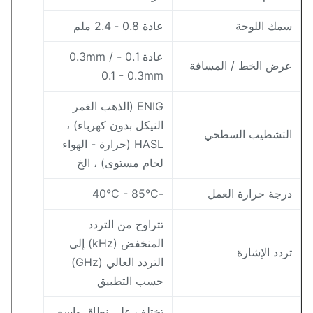
مك اللوحة
عادة 0.8 - 2.4 ملم
عادة 0.1 - 0.3mm /
رض الخط / المسافة
0.1 - 0.3mm
ENIG (الذهب الغمر
النيكل بدون كهرباء) ،
لتشطيب السطحي
HASL (حرارة - الهواء
لحام مستوى) ، الخ
رجة حرارة العمل
-40°C - 85°C
تتراوح من التردد
المنخفض (kHz) إلى
ردد الإشارة
التردد العالي (GHz)
حسب التطبيق
تختلف على نطاق واسع