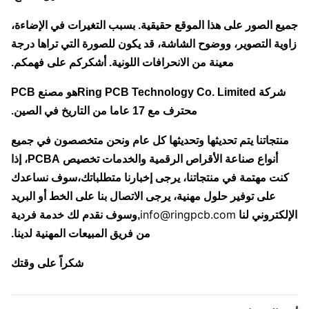
ع الصور على هذا الموقع حقيقية. بسبب التغيرات في الإضاءة،
وية التصوير، ووضوح الشاشة، قد يكون للصورة التي تراها درجة
معينة من الانحرافات اللونية. أشكركم على فهمكم.
شركة Ring PCB Technology Co. Limited
هو مصنع PCB
محترف مع 17 عاما من التاريخ في الصين.
نتجاتنا يتم تحديثها وتحديثها كل عام ونحن متخصصون في جميع
أنواع صناعة الأقراص الرقمية والخدمات تخصيص PCBA، إذا
نت مهتمة في منتجاتنا، يرجى إخبارنا متطلباتك،سوف نساعدك
على توفير حلول مهنية، يرجى الاتصال بنا على الخط أو البريد
info@ringpcb.com
لكتروني لنا
,
وسوف نقدم لك خدمة فردية
من فريق المبيعات المهنية لدينا.
شكراً على وقتك