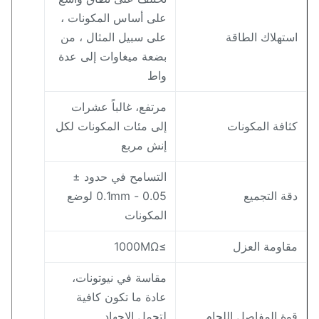
على أساس المكونات ،
ستهلاك الطاقة
على سبيل المثال ، من
بضعة ميغاوات إلى عدة
واط
مرتفع، غالباً عشرات
ثافة المكونات
إلى مئات المكونات لكل
إنش مربع
التسامح في حدود ±
قة التجميع
0.05 - 0.1mm لوضع
المكونات
قاومة العزل
≥1000MΩ
مقاسة في نيوتونات،
عادة ما تكون كافية
وة المفاصل اللحام
لتحمل الإجهاد