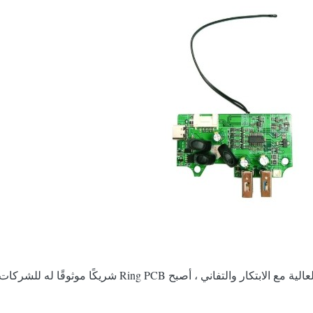
من خلال معالجة التحديات الفريدة لتصنيع PCBA ذات الطاقة ا