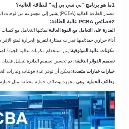
1ما هو برنامج "بي سي بي إيه" للطاقة العالية؟
مصدر الطاقة العالية (PCBA) يشير إلى مجموعة من لوحات الدوائر المطبوعة المستخدمة في أنظمة إمدادات الطاقة العالية.توفير الطاقة اللازمة لمختلف الأجهزة والأنظمة الإلكترونية.
2خصائص PCBA عالية الطاقة:
القدرة على التعامل مع القوة العالية:
يمكنها التعامل مع كميات ك
أداء حراري جيد:
لديها قدرات ممتازة لتفريغ الحرارة لمنع الإفراط
مكونات عالية الموثوقية
: يتم استخدام مكونات عالية الجودة ل
تصميم الدوائر الدقيقة
: تم تحسين تصميم الدائرة لتقليل فقدان ا
خيارات خيارات متعددة
: يمكن أن توفر عدة فولتات وتيارات الخر
وظائف الحماية
: وهي مجهزة بوظائف حماية مختلفة مثل حماية الفو