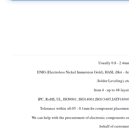
Usually 0.8 - 2.4m
ENIG (Electroless Nickel Immersion Gold), HASL (Hot - Ai
Solder Leveling), etc
from 4 - up to 48 layer
IPC, RoHS, UL, ISO9001, ISO14001,ISO13485,IATF1694
Tolerance within ±0.05 - 0.1mm for component placemen
We can help with the procurement of electronic components o
behalf of customers