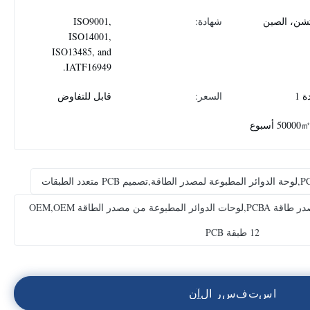
شن، الصين
شهادة:
ISO9001,
ISO14001,
ISO13485, and
IATF16949.
 1
السعر:
قابل للتفاوض
5000 أسبوع
لوحات الدوائر المطبوعة ذات مصدر طاقة PCBA,لوحات الدوائر المطبوعة من مصدر الطاقة OEM,OEM
12 طبقة PCB
ا
س
ت
ف
س
ر
ا
ل
آ
ن