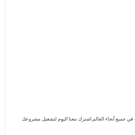
لعالية مع الابتكار والتفاني ، أصبح Ring PCB شريكًا موثوقًا له للشركات في جميع أنحاء العالم.اشترك معنا اليوم لتشغيل مشروعك