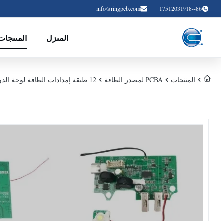
info@ringpcb.com
86--17512031918
المنزل
المنتجات
المنتجات
PCBA لمصدر الطاقة
12 طبقة إمدادات الطاقة لوحة الدوائر المطبوعة PCBA التجميع التحول السريع OEM