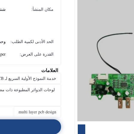
مكان المنشأ:
شنت
الحد الأدنى لكمية الطلب:
وحدة
القدرة على العرض:
0㎡per
العلامات
خدمة النموذج الأولية السريع لـ PCB,لوحة الدوائر المطبوعة لمصدر الطاقة,تصميم PCB متعدد الطبقات
multi layer pcb design