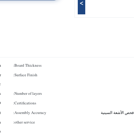
>
m
Board Thickness:
r
Surface Finish:
.
s
Number of layers:
9
Certifications:
t
Assembly Accuracy:
n
other service:
.