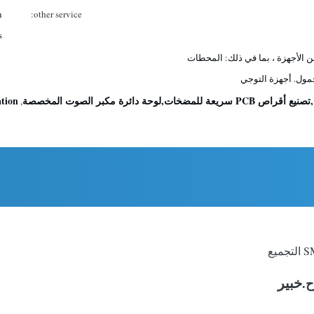
n
other service:
.
الأجهزة ، بما في ذلك: المحطات
مول. أجهزة التوجي
ation
,
خبير