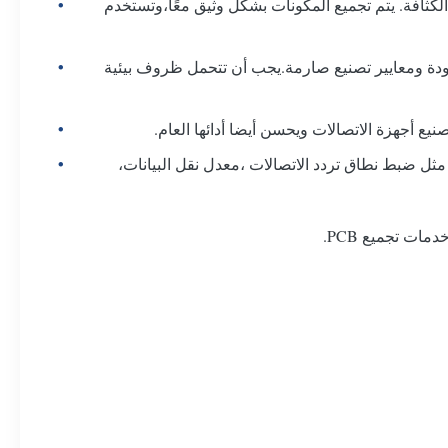
ز PCBA للاتصالات على تخطيط لقطع معينة عالية الكثافة. يتم تجميع المكونات بشكل وثيق معًا،وتستخدم
م تصميم PCBA لتطبيقات الاتصالات بمواد عالية الجودة ومعايير تصنيع صارمة.يجب أن تتحمل ظروف بيئية
يع أجهزة الاتصالات ويحسن أيضا أدائها العام.
ت وفقًا لاحتياجات التطبيق المحددة ، مثل ضبط نطاق تردد الاتصالات ،معدل نقل البيانات،