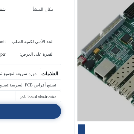
مكان المنشأ:
شنت
الحد الأدنى لكمية الطلب:
unit
القدرة على العرض:
0㎡per
العلامات
دورة سريعة لتجميع ثنائي الفينيل
تصنيع أقراص PCB السريعة,تصنيع أقراص PCB سريعة للمضخات,لوحة دائرة مكبر الصوت المخصصة
pcb board electronics