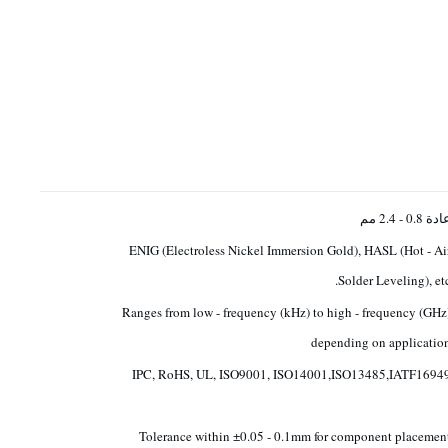
دة 0.8 - 2.4 مم
ENIG (Electroless Nickel Immersion Gold), HASL (Hot - Ai
Solder Leveling), etc
Ranges from low - frequency (kHz) to high - frequency (GHz
depending on applicatio
IPC, RoHS, UL, ISO9001, ISO14001,ISO13485,IATF1694
Tolerance within ±0.05 - 0.1mm for component placemen