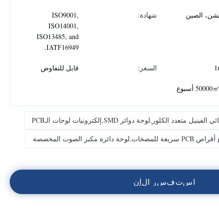
شن، الصين
شهادة:
ISO9001,
ISO14001,
ISO13485, and
IATF16949.
1
السعر:
قابل للتفاوض
5000 أسبوع
 متعدد الكلور,لوحة دوائر SMD,إلكترونيات لوحات الـPCB
ا
س
ت
ف
س
ر
ا
ل
آ
ن