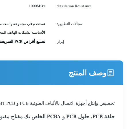
≥1000MΩ
Insulation Resistance:
مجالات التطبيق:
تستخدم في مجموعة واسعة من 
الأساسية لشبكات الهاتف المح
تصنيع أقراص PCB السريعة,تصنيع أقراص PCB سريعة للمضخات,لوحة دائرة مكبر الصوت المخصصة
إبراز
وصف المنتج
تخصيص وإنتاج أجهزة الاتصال بالألياف الضوئية PCB و SMT PCB التجميع
حلقة PCB، حلول PCB و PCBA الخاص بك مفتاح مفتوح.