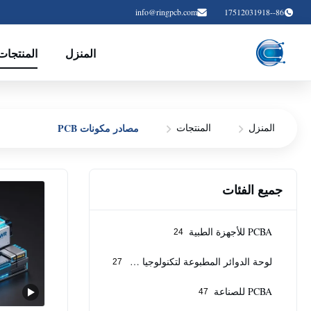
info@ringpcb.com
86--17512031918
المنزل
المنتجات
مصادر مكونات PCB
المنزل
المنتجات
جميع الفئات
PCBA للأجهزة الطبية
24
لوحة الدوائر المطبوعة لتكنولوجيا الاتصالات
27
PCBA للصناعة
47