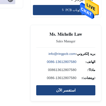
مصادر مكونات PCB
5
Ms. Michelle Law
Sales Manager
بريد إلكتروني:
info@ringpcb.com
الهاتف:
0086-13612807580
ماذا؟:
008613612807580
(ويتشات):
0086-13612807580
استفسر الآن