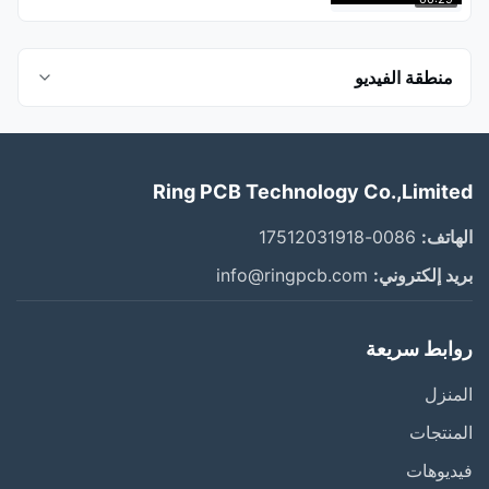
منطقة الفيديو
كل الفيديوهات
Ring PCB Technology Co.,Limited
مصنع تجميع PCB
الهاتف:
0086-17512031918
التفتيش بالأشعة السينية
بريد إلكتروني:
info@ringpcb.com
تقديم شركة الحلقة PCB
روابط سريعة
SMT
المنزل
شركة الحلقات
المنتجات
خط إنتاج PCBA
فيديوهات