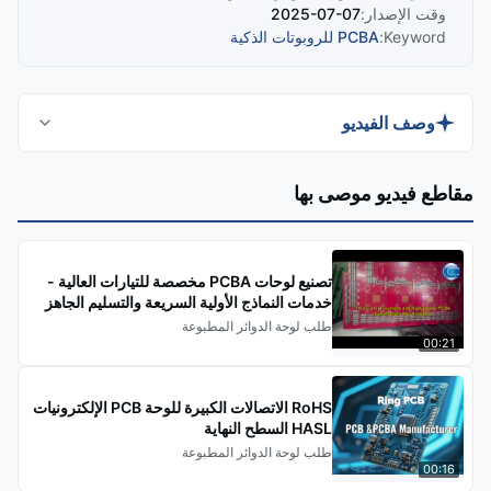
وقت الإصدار:
2025-07-07
Keyword:
PCBA للروبوتات الذكية
وصف الفيديو
Discover the Custom High Performance Smart
مقاطع فيديو موصى بها
Robotics PCBA, designed for precision
automation with a compact layout. This advanced
PCBA solution offers high precision, automation-
تصنيع لوحات PCBA مخصصة للتيارات العالية -
driven efficiency, and intelligent monitoring for
خدمات النماذج الأولية السريعة والتسليم الجاهز
طلب لوحة الدوائر المطبوعة
reliable robotic systems. Perfect for industrial,
00:21
service, medical, and consumer robotics
applications.
RoHS الاتصالات الكبيرة للوحة PCB الإلكترونيات
HASL السطح النهاية
طلب لوحة الدوائر المطبوعة
00:16