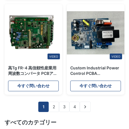
VIDEO
VIDEO
高Tg FR-4 高信頼性産業用
Custom Industrial Power
周波数コンバータ PCBアセ
Control PCBA
ンブリ モーター制御用
Manufacturer Reliable
Full Turnkey PCB
今すぐ問い合わせ
今すぐ問い合わせ
Assembly Services
1
2
3
4
すべてのカテゴリー