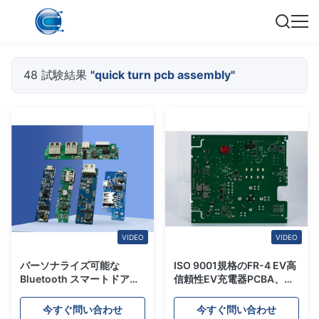
48 試験結果
"quick turn pcb assembly"
VIDEO
VIDEO
パーソナライズ可能な
ISO 9001規格のFR-4 EV高
Bluetooth スマートドアロ
信頼性EV充電器PCBA、ク
ック PCBA,フルターンキー
イックターンPCBアセンブ
サービス クイックターン
リ
今すぐ問い合わせ
今すぐ問い合わせ