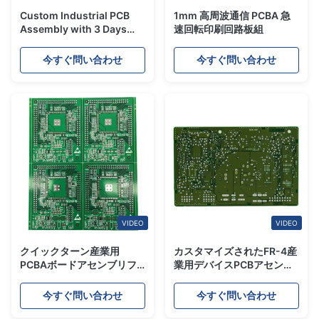
Custom Industrial PCB
1mm 高周波通信 PCBA 急
Assembly with 3 Days
速回転印刷回路板組
quick turn pcb
Prototyping and Global
今すぐ問い合わせ
今すぐ問い合わせ
Delivery
VIDEO
VIDEO
クイックターン産業用
カスタマイズされたFR-4産
PCBAボードアセンブリフ
業用デバイスPCBアセンブ
ルターンキーソリューショ
リ高速ターン回路基板製造
ン
今すぐ問い合わせ
今すぐ問い合わせ