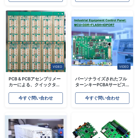
PCB組立
VIDEO
VIDEO
PCB & PCBアセンブリメー
パーソナライズされたフル
カーによる、クイックター
ターンキーPCBAサービス
ン高信頼性6層ヘビーカッ
EMS プロバイダーで迅速な
パー多層基板
ターンPCB製造
今すぐ問い合わせ
今すぐ問い合わせ