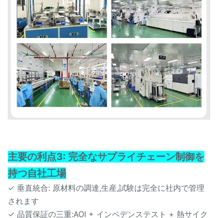
主要の利点3: 完全なサプライチェーン制御を
持つ自社工場
✓ 垂直統合: 原材料の調達,生産,試験は完全に社内で管理
されます
✓ 品質保証の三重:AOI + インペデンステスト + 熱サイク