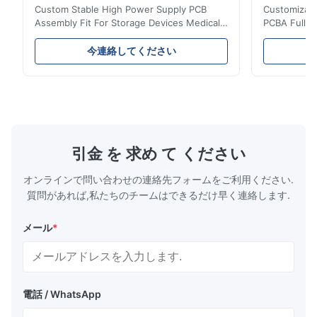
Custom Stable High Power Supply PCB
Customizable
solutions. A trustworthy long-term partner.
Assembly Fit For Storage Devices Medical
PCBA Full T
Equipment Ring PCB, your PCB & PCBA
Supplier 1.
Turnkey Solutions | Professional Circuit
Features (1)
今連絡してください
Manufacturing Expert 1.What's High -
10+ years o
power supply PCBA? High - power supply
vibration & 
PCBA refers to the printed circuit board
Efficiency 
assembly used in high - power supply
efficiency 
systems. It is designed to handle and
heat genera
distribute high - power electrical signals,
Protections
providing the necessary power for various
short-circui
引金 を 求め て ください
electronic devices and systems. 2.Features
(complies w
of
4
オンラインで問い合わせの連絡先フォームをご利用ください.
質問があれば,私たちのチームはできるだけ早く連絡します.
メール
*
電話 / WhatsApp