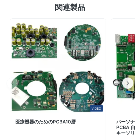
5.0
関連製品
技術• 高密度スタックアップ: ブラインド/埋葬バイア
Based on 50 reviews recently
ス,3/3ミリルトラス/スペース, ±7%インピーデンス制御,
5
100%
5G,産業制御,医療機器,自動車電子機器に最適• スマート製
4
0
造:自社所有の施設で,LDIレーザー曝光,真空ラミネーショ
3
0
2
0
ン,飛行探査機を搭載し,IPC-6012クラス3規格に準拠して
1
0
います. 2つ目のメリット: 統合PCBAサービス ターンキー
ソリューション ✓完全な組み立てサポート:PCB製造+コ
ンポーネント...
Thomas
T
Jan 12.2026
Ring PCB impressed us with fast prototyping and precise SMT
assembly. Packaging and logistics were very professional.”
VIDEO
Andrew Collins
A
医療機器のためのPCBA10層
パーソナラ
PCBA 
Jan 1.2026
キーソリュ
High-quality PCBs, quick prototyping, and flexible PCBA