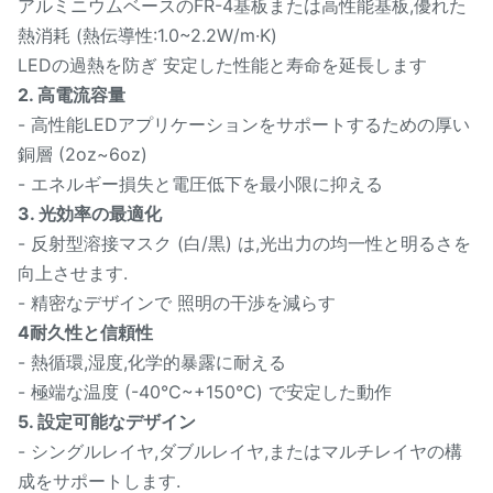
アルミニウムベースのFR-4基板または高性能基板,優れた
熱消耗 (熱伝導性:1.0~2.2W/m·K)
LEDの過熱を防ぎ 安定した性能と寿命を延長します
2. 高電流容量
- 高性能LEDアプリケーションをサポートするための厚い
銅層 (2oz~6oz)
- エネルギー損失と電圧低下を最小限に抑える
3. 光効率の最適化
- 反射型溶接マスク (白/黒) は,光出力の均一性と明るさを
向上させます.
- 精密なデザインで 照明の干渉を減らす
4耐久性と信頼性
- 熱循環,湿度,化学的暴露に耐える
- 極端な温度 (-40°C~+150°C) で安定した動作
5. 設定可能なデザイン
- シングルレイヤ,ダブルレイヤ,またはマルチレイヤの構
成をサポートします.