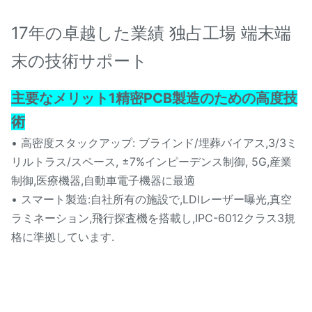
17年の卓越した業績 独占工場 端末端
末の技術サポート
主要なメリット
1精密PCB製造のための高度技
術
• 高密度スタックアップ: ブラインド/埋葬バイアス,3/3ミ
リルトラス/スペース, ±7%インピーデンス制御, 5G,産業
制御,医療機器,自動車電子機器に最適
• スマート製造:自社所有の施設で,LDIレーザー曝光,真空
ラミネーション,飛行探査機を搭載し,IPC-6012クラス3規
格に準拠しています.