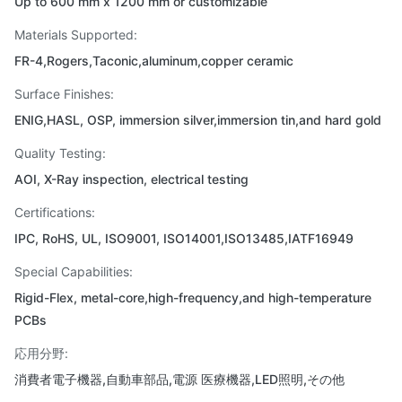
Up to 600 mm x 1200 mm or customizable
Materials Supported:
FR-4,Rogers,Taconic,aluminum,copper ceramic
Surface Finishes:
ENIG,HASL, OSP, immersion silver,immersion tin,and hard gold
Quality Testing:
AOI, X-Ray inspection, electrical testing
Certifications:
IPC, RoHS, UL, ISO9001, ISO14001,ISO13485,IATF16949
Special Capabilities:
Rigid-Flex, metal-core,high-frequency,and high-temperature
PCBs
応用分野:
消費者電子機器,自動車部品,電源 医療機器,LED照明,その他