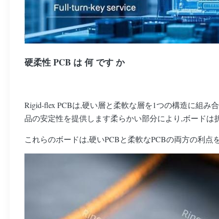
硬柔性 PCB は 何 です か
Rigid-flex PCBは,硬い層と柔軟な層を1つの
品の安定性を提供します柔らかい部分により,ボードは
これらのボードは,硬いPCBと柔軟なPCBの両方の利