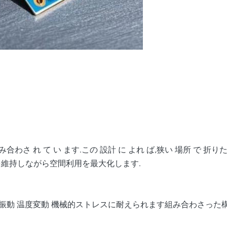
 を 組み合わさ れ て い ます.この 設計 に よれ ば,狭い 場所 で
性能を維持しながら空間利用を最大化します.
境 振動 温度変動 機械的ストレスに耐えられます組み合わさっ