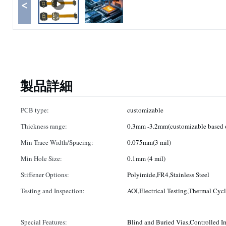
<
製品詳細
PCB type:
customizable
Thickness range:
0.3mm -3.2mm(customizable based o
Min Trace Width/Spacing:
0.075mm(3 mil)
Min Hole Size:
0.1mm (4 mil)
Stiffener Options:
Polyimide,FR4,Stainless Steel
Testing and Inspection:
AOI,Electrical Testing,Thermal Cycl
Special Features:
Blind and Buried Vias,Controlled I