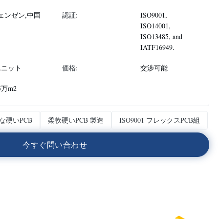
ェンゼン,中国
認証:
ISO9001,
ISO14001,
ISO13485, and
IATF16949.
ユニット
価格:
交渉可能
5万m2
な硬いPCB
柔軟硬いPCB 製造
ISO9001 フレックスPCB組
今
す
ぐ
問
い
合
わ
せ