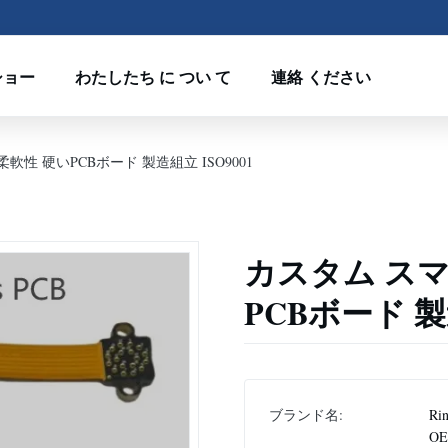
ショー
わたしたち に つい て
連絡 ください
性 硬いPCBボード 製造組立 ISO9001
カスタム スマ
PCBボード 製造
ブランド名:
Rin
O