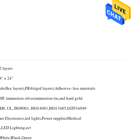
2 layers
8" x 24"
de(flex layers),FR4(rigid layers),Adhesive- less materials
P, immersion silver,immersion tin,and hard gold
oHS, UL, ISO9001, ISO14001,ISO13485,IATF16949
r Electronics,led lights,Power suppliesMedical
,LED Lighting,ect
White,Black,Green