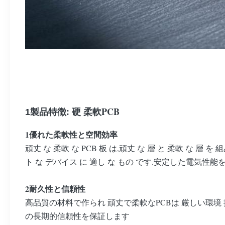
PCB
1製品特徴: 硬 柔軟
1優れた柔軟性と空間効率
頑丈 な 柔軟 な PCB 板 は,頑丈 な 層 と 柔軟 な 層
ト な デバイス に 適し な もの です.安定した電気
2耐久性と信頼性
高品質の材料で作られ 頑丈で柔軟なPCBは 厳しい環
の長期的信頼性を保証します