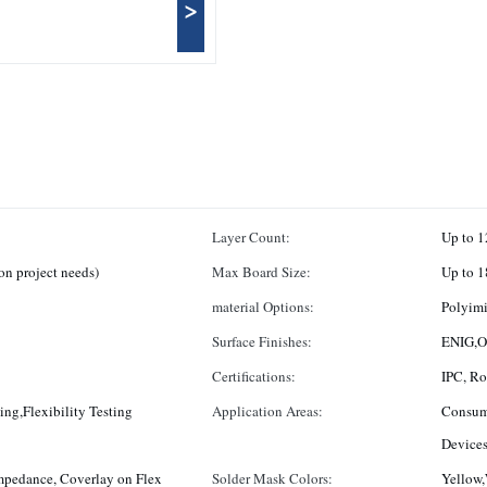
>
Layer Count:
Up to 1
n project needs)
Max Board Size:
Up to 1
material Options:
Polyimi
Surface Finishes:
ENIG,OS
Certifications:
IPC, R
ing,Flexibility Testing
Application Areas:
Consume
Devices
mpedance, Coverlay on Flex
Solder Mask Colors:
Yellow,