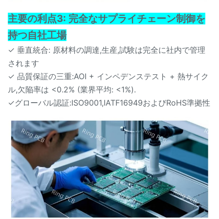
主要の利点3: 完全なサプライチェーン制御を
持つ自社工場
✓ 垂直統合: 原材料の調達,生産,試験は完全に社内で管理
されます
✓ 品質保証の三重:AOI + インペデンステスト + 熱サイク
ル,欠陥率は <0.2% (業界平均: <1%).
✓グローバル認証:ISO9001,IATF16949およびRoHS準拠性