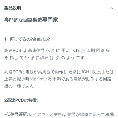
製品説明
専門家
専門的な回路製造
1- 何してるの?
?
高速PCB
高速PCB は 高速信号 伝達 に 用い られ た 印刷 回路 板
を 指し て い ます.詳細 は 次 の よう です.
高速PCBは電波が高周波で動作し,通常は1GHz以上,または
上昇と減少時間が1ナノ秒未満である電波が動作する回路
板の一種である.
2高速PCBの特徴:
-
低信号遅延:
レイアウトと材料は,信号が線路に沿って移動