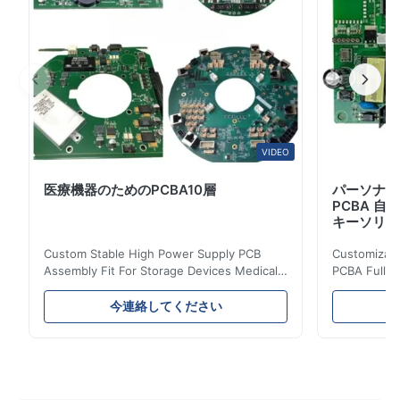
確かつタイムリーな信号伝送を保証するために最適化され
ています. -制御された阻力:PCBは,信号の軌跡のインペダ
ンス値を正確に制御しています.これはインペダンスが急
に変化すると...
VIDEO
医療機器のためのPCBA10層
パーソナラ
PCBA 
キーソリュ
Custom Stable High Power Supply PCB
Customizable
Assembly Fit For Storage Devices Medical
PCBA Full T
Equipment Ring PCB, your PCB & PCBA
Supplier 1.
Turnkey Solutions | Professional Circuit
Features (1)
今連絡してください
Manufacturing Expert 1.What's High -
10+ years o
power supply PCBA? High - power supply
vibration & 
PCBA refers to the printed circuit board
Efficiency 
assembly used in high - power supply
efficiency 
systems. It is designed to handle and
heat genera