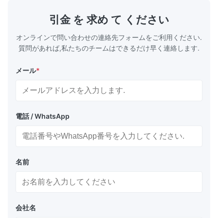
distribute high - power electrical signals,
Protections
providing the necessary power for various
short-circui
引金 を 求め て ください
electronic devices and systems. 2.Features
(complies w
of
4
オンラインで問い合わせの連絡先フォームをご利用ください.
質問があれば,私たちのチームはできるだけ早く連絡します.
メール
*
電話 / WhatsApp
名前
会社名