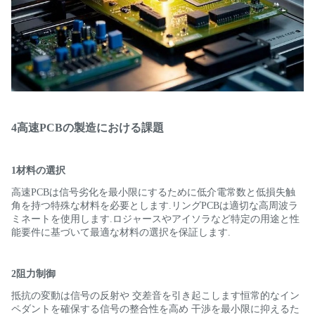
4高速PCBの製造における課題
1材料の選択
高速PCBは信号劣化を最小限にするために低介電常数と低損失触
角を持つ特殊な材料を必要とします.リングPCBは適切な高周波ラ
ミネートを使用します.ロジャースやアイソラなど特定の用途と性
能要件に基づいて最適な材料の選択を保証します.
2阻力制御
抵抗の変動は信号の反射や 交差音を引き起こします恒常的なイン
ペダントを確保する信号の整合性を高め 干渉を最小限に抑えるた