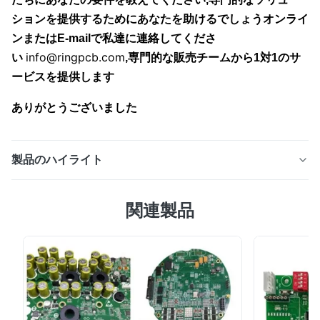
ションを提供するためにあなたを助けるでしょうオンライ
ンまたはE-mailで私達に連絡してくださ
info@ringpcb.com
い
,
専門的な販売チームから1対1のサ
ービスを提供します
ありがとうございました
製品のハイライト
専門的な回路製造専門家 1- 何してるの?高速PCB? 高速
関連製品
PCB は 高速信号 伝達 に 用い られ た 印刷 回路 板 を 指
し て い ます.詳細 は 次 の よう です. 高速PCBは電波が
高周波で動作し,通常は1GHz以上,または上昇と減少時間が
1ナノ秒未満である電波が動作する回路板の一種である. 2
高速PCBの特徴: -低信号遅延:レイアウトと材料は,信号が
線路に沿って移動するのにかかる時間を最小限に抑え,正