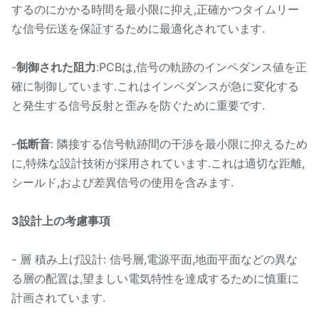
するのにかかる時間を最小限に抑え,正確かつタイムリー
な信号伝送を保証するために最適化されています.
-
制御された阻力
:PCBは,信号の軌跡のインペダンス値を正
確に制御しています.これはインペダンスが急に変化する
と発生する信号反射と歪みを防ぐために重要です.
-
低断音
: 隣接する信号軌跡間の干渉を最小限に抑えるため
に,特殊な設計技術が採用されています.これは適切な距離,
シールド,および差異信号の使用を含みます.
3設計上の考慮事項
- 層 積み上げ設計: 信号層,電源平面,地面平面などの異な
る層の配置は,望ましい電気特性を達成するために慎重に
計画されています.