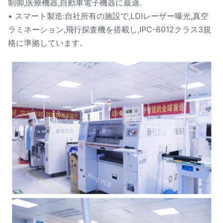
制御,医療機器,自動車電子機器に最適.
• スマート製造:自社所有の施設で,LDIレーザー曝光,真空
ラミネーション,飛行探査機を搭載し,IPC-6012クラス3規
格に準拠しています.