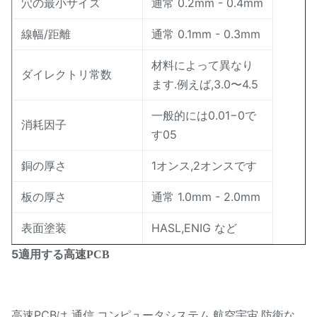
穴の最小サイズ
通常 0.2mm - 0.4mm
線幅/距離
通常 0.1mm - 0.3mm
材料によって異なり
ダイレクトリ常数
ます.例えば,3.0〜4.5
一般的には0.01−0で
消耗因子
す05
銅の厚さ
1オンス,2オンスです
板の厚さ
通常 1.0mm - 2.0mm
表面塗装
HASL,ENIG など
5適用する
高速PCB
高速PCBは 通信,コンピュータシステム,航空宇宙,防衛な