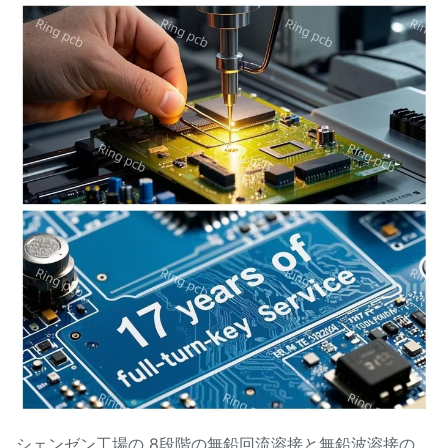
シェンゼン工場の 8段階の無鉛回流溶接と無鉛波溶接の