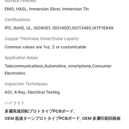
Surface Finishes:
ENIG, HASL, Immersion Silver, Immersion Tin
Certifications:
IPC, RoHS, UL, ISO9001, ISO14001,ISO13485,IATF16949
Copper Thickness (Inner/Outer Layers):
Common values are 1oz, 2 or customizable
Application Areas:
Telecommunications,Automotive, smartphone,Consumer
Electronics
Inspection Techniques:
AOI, X-Ray, Electrical Testing
ハイライト
多層高速回転プロトタイプPCBボード
,
OEM 急速ターンプロトタイプPCBボード
,
OEM 多層印刷回路板