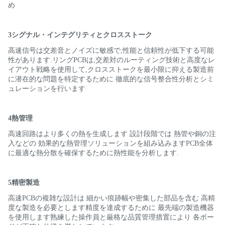
め
3シグナル・インテグリティとクロスストーク
高速信号は交差音とノイズに敏感で,性能と信頼性が低下する可能
性があります.リングPCBは,交差対のルーティング技術と高度なレ
イアウト戦略を使用して,クロスストークを最小限に抑える製造前
に潜在的な問題を特定するために 徹底的な信号整合性分析とシミ
ュレーションを行います
4熱管理
高速回路はより多くの熱を生成します 設計段階では 熱管や銅の注
入などの 効果的な熱管理ソリューションを組み込みますPCB全体
に最適な熱分散を確保するために熱性能を分析します.
5精密製造
高速PCBの複雑な設計は 細かい痕跡幅や密集した部品を含む 高精
度な製造を必要とします精度を達成するために 最先端の製造機器
を使用します熟練した操作員と厳格な品質管理措置により 各ボー