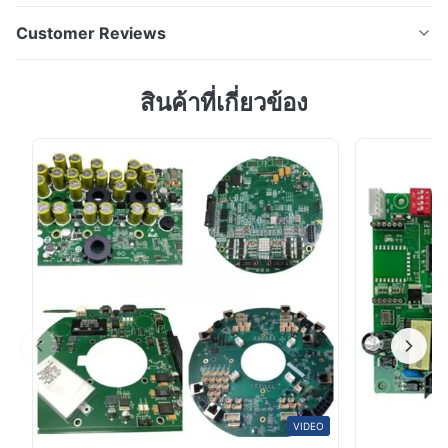
PCB แหวน, PCBA คุณภาพสูง สําหรับอุปกรณ์การสื่อสาร
Customer Reviews
PCB ผู้ผลิต PCB, One Stop PCB& PCBA Solutions จาก
ต้นแบบรวดเร็วสู่การผลิตจํานวนมาก PCBA สําหรับการ
5.0
สินค้าที่เกี่ยวข้อง
สื่อสารอ้างถึงชุดแผ่นวงจรพิมพ์ที่ออกแบบมาเพื่อการส่ง
Based on 50 reviews recently
ข้อมูล, การเชื่อมต่อเครือข่าย และการสื่อสารสัญญาณใน
5
100%
ระบบอิเล็กทรอนิกส์ต่าง ๆรายการการสื่อสาร PCB การปร...
4
0
3
0
2
0
1
0
Michael Brown
M
Feb 3.2026
Ring PCB delivered consistent PCB & PCBA quality with fast
turnaround and strong engineering support.”
VIDEO