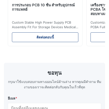
การประกอบ PCB 10 ชั้น สําหรับอุปกรณ์
เครื่องชาร์
การแพทย์
PCBA โซลูช
สอบทางแสงอ
Custom Stable High Power Supply PCB
Customizable
Assembly Fit For Storage Devices Medical
PCBA Full T
Equipment Ring PCB, your PCB & PCBA
Supplier 1.
Turnkey Solutions | Professional Circuit
Features (1)
ติดต่อตอนนี้
Manufacturing Expert 1.What's High -
10+ years o
power supply PCBA? High - power supply
vibration & 
PCBA refers to the printed circuit board
Efficiency 
assembly used in high - power supply
efficiency 
systems. It is designed to handle and
heat genera
distribute high - power electrical signals,
Protections
providing the necessary power for various
short-circui
ขอทุน
electronic devices and systems. 2.Features
(complies w
of
4
กรุณาใช้แบบสอบถามทางออนไลน์ด้านล่าง หากคุณมีคําถาม ทีม
งานของเราจะติดต่อกลับกับคุณในเร็วที่สุด
อีเมล
*