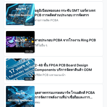
อลูมิเนียมทองแดง กระชับ SMT บอร์ดวงจร
PCB การผลิตส่วนประกอบ การจัดสรร
สายการผลิต PCBA
00:20
สายประกอบ PCBA จากโรงงาน Ring PCB
วิดีโออื่น ๆ
00:29
2-48 ชั้น FPGA PCB Board Design
Components บริการจัดหาสินค้า ODM
บริษัท PCB แหวนแนะนํา
00:45
อุตสาหกรรมเกรดสมาร์ท โรบอติกส์ PCBA
การจัดการพลังงานที่น่าเชื่อถือและการ
ประมวลผลข้อมูลที่รวดเร็ว PCBA
สพม
00:24