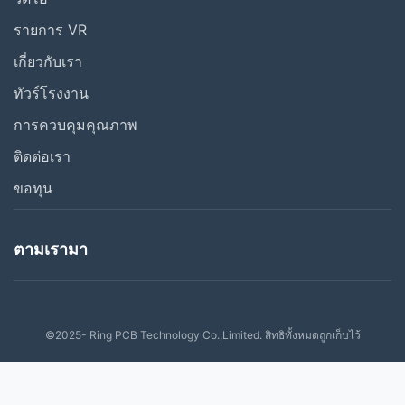
รายการ VR
สั่ง PCBA
เกี่ยวกับเรา
PCBA 100% การตรวจ AOI หลัง SMT
ทัวร์โรงงาน
บริการแบบครบวงจรสำหรับวงจรพิมพ์ (PCB) แบบ Ring
การควบคุมคุณภาพ
ติดต่อเรา
การทดสอบ PCBA
ขอทุน
ส่วนประกอบ PCB
วิดีโออื่น ๆ
ตามเรามา
©2025- Ring PCB Technology Co.,Limited. สิทธิทั้งหมดถูกเก็บไว้