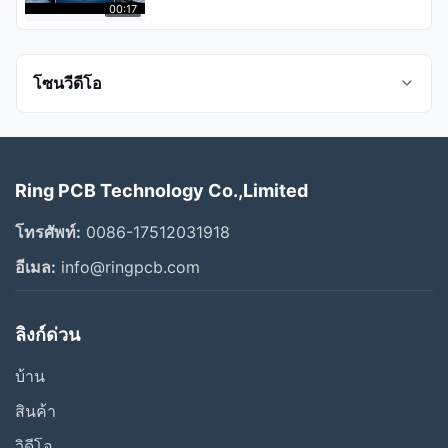
00:17
โซนวีดีโอ
วิดีโอทั้งหมด
Ring PCB Technology Co.,Limited
โรงงานประกอบ PCB
โทรศัพท์:
0086-17512031918
การตรวจเอ็กซ์เรย์
อีเมล:
info@ringpcb.com
บริษัท PCB แหวนแนะนํา
ลิงก์ด่วน
สพม
บ้าน
บริษัทพีซีบีวงแหวน
สินค้า
สายการผลิต PCBA
วิดีโอ