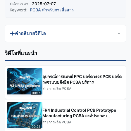
ปล่อยเวลา:
2025-07-07
Keyword:
PCBA สําหรับการสื่อสาร
คําอธิบายวีดีโอ
ค้นพบผู้ผลิตบอร์ด PCB SMT FR 4 สำหรับการสื่อสาร
วิดีโอที่แนะนํา
ด้วยไฟเบอร์ออปติก และบริการติดตั้งชิป PCB SMT โดย
Ring PCB วิดีโอนี้เน้นย้ำถึงโซลูชันแบบครบวงจร PCB
& PCBA ระดับมืออาชีพสำหรับอุปกรณ์สื่อสาร รับ
อุปกรณ์การแพทย์ FPC บอร์ดวงจร PCB บอร์ด
ประกันประสิทธิภาพความถี่สูง การย่อขนาด และความ
วงจรแบบดึงยืด PCBA บริการ
สายการผลิต PCBA
น่าเชื่อถือ เรียนรู้ว่าความเชี่ยวชาญ 17 ปีของ Ring PCB
00:17
สามารถตอบสนองความต้องการในการผลิต PCB ของ
คุณได้อย่างไร
FR4 Industrial Control PCB Prototype
Manufacturing PCBA องค์ประกอบ
อิเล็กทรอนิกส์
สายการผลิต PCBA
00:21