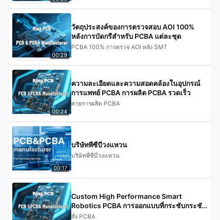
วัตถุประสงค์ของการตรวจสอบ AOI 100%
หลังการบัดกรีสำหรับ PCBA แต่ละชุด
PCBA 100% การตรวจ AOI หลัง SMT
00:29
ความละเอียดและความสอดคล้องในอุปกรณ์
การแพทย์ PCBA การผลิต PCBA รวดเร็ว
สายการผลิต PCBA
00:24
บริษัทพีซีบีวงแหวน
บริษัทพีซีบีวงแหวน
00:17
Custom High Performance Smart
Robotics PCBA การออกแบบที่กระชับกระชับ
สําหรับอัตโนมัติความแม่นยํา
สั่ง PCBA