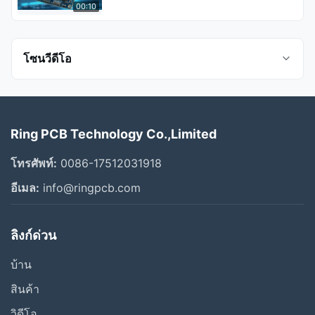
00:10
โซนวีดีโอ
วิดีโอทั้งหมด
Ring PCB Technology Co.,Limited
โรงงานประกอบ PCB
โทรศัพท์:
0086-17512031918
การตรวจเอ็กซ์เรย์
อีเมล:
info@ringpcb.com
บริษัท PCB แหวนแนะนํา
ลิงก์ด่วน
สพม
บ้าน
บริษัทพีซีบีวงแหวน
สินค้า
สายการผลิต PCBA
วิดีโอ