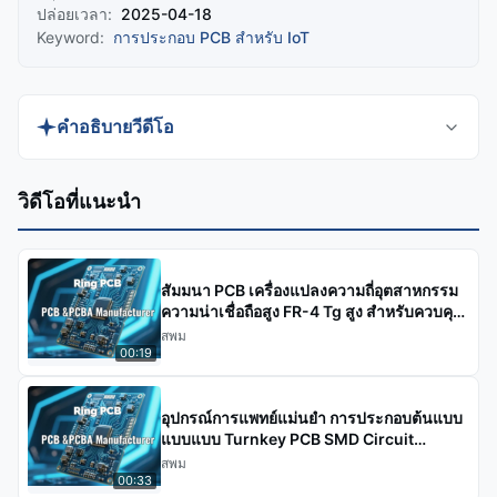
ปล่อยเวลา:
2025-04-18
Keyword:
การประกอบ PCB สําหรับ IoT
คําอธิบายวีดีโอ
ค้นพบ PCBA ล็อคประตูอัจฉริยะ Bluetooth ที่ปรับแต่ง
วิดีโอที่แนะนํา
ได้โดย Ring PCB ซึ่งให้บริการแบบครบวงจรและ
ประกอบ PCB แบบรวดเร็ว โซลูชันความปลอดภัยสูง
และใช้พลังงานต่ำนี้ผสานการเข้ารหัสขั้นสูง วิธีการ
สัมมนา PCB เครื่องแปลงความถี่อุตสาหกรรม
ตรวจสอบสิทธิ์หลายวิธี และการเชื่อมต่ออัจฉริยะเพื่อ
ความน่าเชื่อถือสูง FR-4 Tg สูง สําหรับควบคุม
มอเตอร์
สพม
การควบคุมการเข้าถึงที่ราบรื่น
00:19
อุปกรณ์การแพทย์แม่นยํา การประกอบต้นแบบ
แบบแบบ Turnkey PCB SMD Circuit
Manufacturing
สพม
00:33