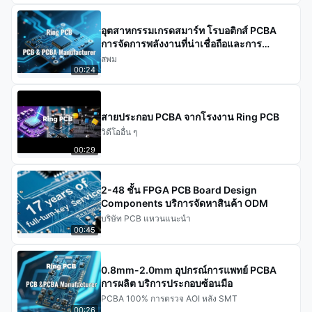
อุตสาหกรรมเกรดสมาร์ท โรบอติกส์ PCBA
การจัดการพลังงานที่น่าเชื่อถือและการ
ประมวลผลข้อมูลที่รวดเร็ว PCBA
สพม
00:24
สายประกอบ PCBA จากโรงงาน Ring PCB
วิดีโออื่น ๆ
00:29
2-48 ชั้น FPGA PCB Board Design
Components บริการจัดหาสินค้า ODM
บริษัท PCB แหวนแนะนํา
00:45
0.8mm-2.0mm อุปกรณ์การแพทย์ PCBA
การผลิต บริการประกอบซ้อนมือ
PCBA 100% การตรวจ AOI หลัง SMT
00:26