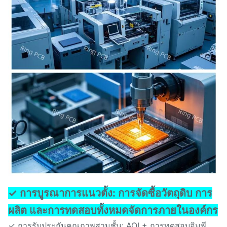
✓ การบูรณาการแนวตั้ง: การจัดซื้อวัตถุดิบ การ
ผลิต และการทดสอบทั้งหมดจัดการภายในองค์กร
✓ การรับประกันคุณภาพสามชั้น: AOI + การทดสอบอิมพี