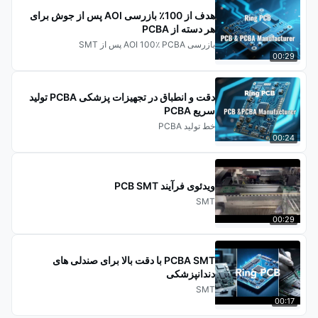
هدف از 100٪ بازرسی AOI پس از جوش برای
هر دسته از PCBA
بازرسی AOI 100٪ PCBA پس از SMT
00:29
دقت و انطباق در تجهیزات پزشکی PCBA تولید
سریع PCBA
خط تولید PCBA
00:24
ویدئوی فرآیند PCB SMT
SMT
00:29
PCBA SMT با دقت بالا برای صندلی های
دندانپزشکی
SMT
00:17