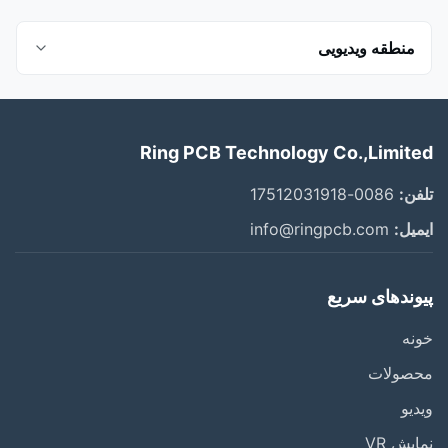
منطقه ویدیویی
تمام ویدئوها
Ring PCB Technology Co.,Limited
کارخانه مونتاژ PCB
تلفن:
0086-17512031918
بازرسی اشعه ایکس
ایمیل:
info@ringpcb.com
معرفی شرکت Ring PCB
پیوندهای سریع
SMT
خونه
شرکت PCB حلقه
محصولات
خط تولید PCBA
ویدیو
نمایش VR
سفارش PCBA