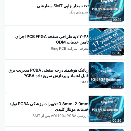
تخته مدار چاپی SMT سفارشی
ویدیوهای دیگر
00:19
۲-۴۸ لایه طراحی صفحه PCB FPGA اجزای
تامین خدمات ODM
معرفی شرکت Ring PCB
00:45
رباتیک هوشمند درجه صنعتی PCBA مدیریت برق
قابل اعتماد و پردازش سریع داده PCBA
SMT
00:24
0.8mm-2.0mm تجهیزات پزشکی PCBA تولید
خدمات مونتاژ کلیدی
بازرسی AOI 100٪ PCBA پس از SMT
00:26