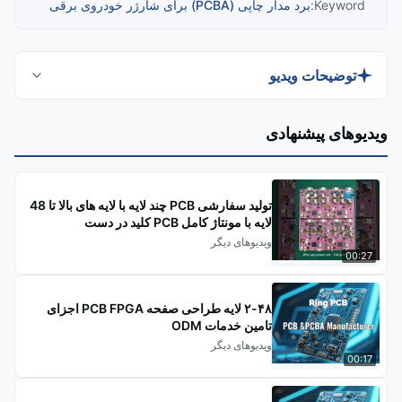
Keyword:
برد مدار چاپی (PCBA) برای شارژر خودروی برقی
توضیحات ویدیو
با کشف PCBA شارژر EV سفارشی از کارخانه Ring
ویدیوهای پیشنهادی
PCB، که برای مدل‌های EV جهانی طراحی شده است. با
قابلیت اطمینان بالا، تبدیل توان کارآمد و محافظت‌های
ایمنی جامع، این PCBA از پروتکل‌های شارژ جهانی و
تولید سفارشی PCB چند لایه با لایه های بالا تا 48
مدیریت هوشمند برای عملکرد بهینه پشتیبانی می‌کند.
لایه با مونتاژ کامل PCB کلید در دست
ویدیوهای دیگر
00:27
۲-۴۸ لایه طراحی صفحه PCB FPGA اجزای
تامین خدمات ODM
ویدیوهای دیگر
00:17