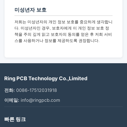
미성년자 보호
저희는 미성년자의 개인 정보 보호를 중요하게 생각합니
다. 미성년자인 경우, 보호자에게 이 개인 정보 보호 정
책을 주의 깊게 읽고 보호자의 동의를 얻은 후 저희 서비
스를 사용하거나 정보를 제공하도록 권장합니다.
Ring PCB Technology Co.,Limited
전화:
0086-17512031918
이메일:
info@ringpcb.com
빠른 링크