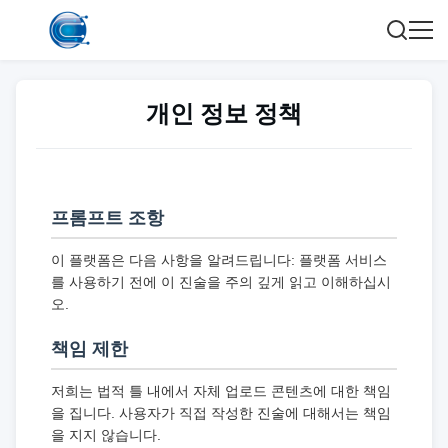
개인 정보 정책
프롬프트 조항
이 플랫폼은 다음 사항을 알려드립니다: 플랫폼 서비스
를 사용하기 전에 이 진술을 주의 깊게 읽고 이해하십시
오.
책임 제한
저희는 법적 틀 내에서 자체 업로드 콘텐츠에 대한 책임
을 집니다. 사용자가 직접 작성한 진술에 대해서는 책임
을 지지 않습니다.