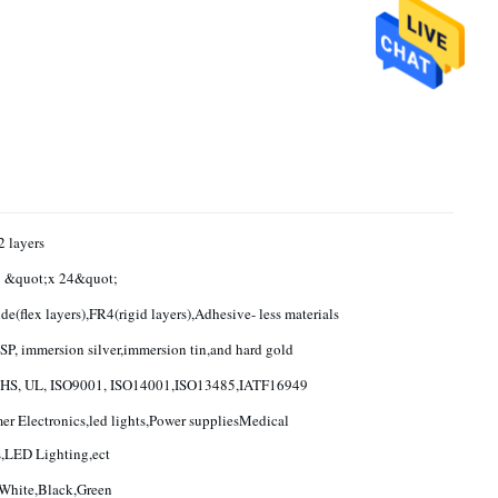
2 layers
&quot;x 24&quot;
de(flex layers),FR4(rigid layers),Adhesive- less materials
P, immersion silver,immersion tin,and hard gold
oHS, UL, ISO9001, ISO14001,ISO13485,IATF16949
r Electronics,led lights,Power suppliesMedical
,LED Lighting,ect
White,Black,Green