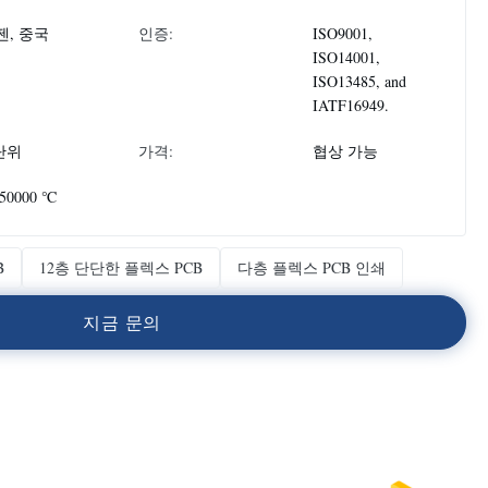
젠, 중국
인증:
ISO9001,
ISO14001,
ISO13485, and
IATF16949.
 단위
가격:
협상 가능
50000 ℃
B
12층 단단한 플렉스 PCB
다층 플렉스 PCB 인쇄
지
금
문
의