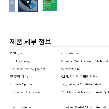
<
제품 세부 정보
PCB type:
customizable
Thickness range:
0.3mm -3.2mm(customizable based o
Min Trace Width/Spacing:
0.075mm(3 mil)
민 구멍 치수:
0.1 밀리미터 (4 밀리리터)
Stiffener Options:
Polyimide,FR4,Stainless Steel
Testing and Inspection:
AOI,Electrical Testing,Thermal Cycl
Special Features:
Blind and Buried Vias,Controlled I