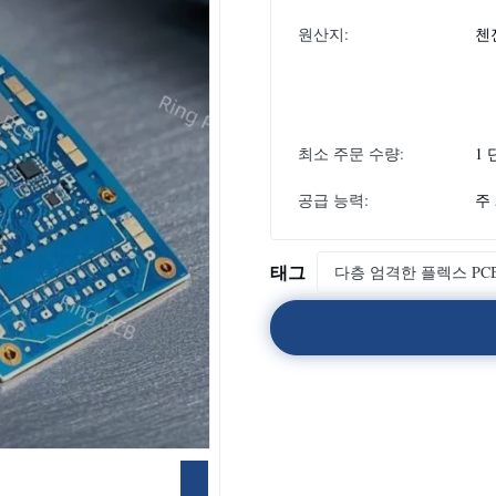
원산지:
첸
최소 주문 수량:
1
공급 능력:
주 
태그
다층 엄격한 플렉스 PC