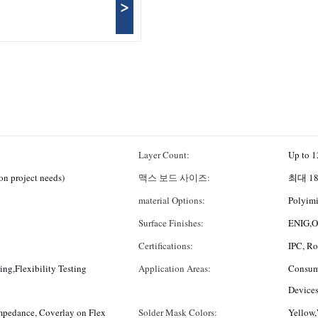
>
Layer Count:
Up to 1
n project needs)
맥스 보드 사이즈:
최대 18 
material Options:
Polyimi
Surface Finishes:
ENIG,OS
Certifications:
IPC, R
ing,Flexibility Testing
Application Areas:
Consume
Devices
mpedance, Coverlay on Flex
Solder Mask Colors:
Yellow,