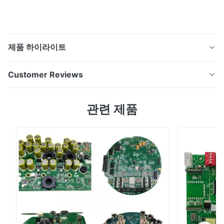
제품 하이라이트
LED 링 라이트 모듈용 경성 PCB 이 경성 인쇄 회로 기판
Customer Reviews
(경성 PCB)는 고밀도 LED 링 라이트 애플리케이션에 최적
화되어 뛰어난 기계적 안정성, 정밀한 회로 레이아웃 및 안
5.0
관련 제품
정적인 전기적 성능을 제공합니다. 원형 기판 구조는 균일
Based on 50 reviews recently
한 조명 분포를 가능하게 하여 산업용 조명 및 이미징 시스
5
100%
템에 이상적입니다. 고품질 FR-4 기판으로 제조된 이 PCB
4
0
는 조립 및 장기 작동 중 강력한 강성과 치수 안정성을 보
3
0
2
0
장합니다. 이 기판은 표면 실장 LED 부품(SMD LED)을 지
1
0
원하며 최적화된 구리 트레이스는 일관된 전류 흐름과 열
성능을 ...
Thomas
T