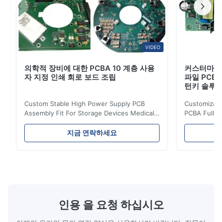
Jan 12.2026
Ring PCB impressed us with fast prototyping and precise SMT
assembly. Packaging and logistics were very professional.”
VIDEO
Andrew Collins
A
의학적 장비에 대한 PCBA 10 계층 사용
커스터마이징
자 지정 인쇄 회로 보드 조립
파일 PCBA
Jan 1.2026
턴키 솔루
High-quality PCBs, quick prototyping, and flexible PCBA
Custom Stable High Power Supply PCB
Customizable
solutions. A trustworthy long-term partner.
Assembly Fit For Storage Devices Medical
PCBA Full T
Equipment Ring PCB, your PCB & PCBA
Supplier 1.
Turnkey Solutions | Professional Circuit
Features (1)
지금 연락하세요
Manufacturing Expert 1.What's High -
10+ years o
power supply PCBA? High - power supply
vibration & 
PCBA refers to the printed circuit board
Efficiency 
assembly used in high - power supply
efficiency 
systems. It is designed to handle and
heat genera
distribute high - power electrical signals,
Protections
providing the necessary power for various
short-circui
인용 을 요청 하십시오
electronic devices and systems. 2.Features
(complies w
of
4