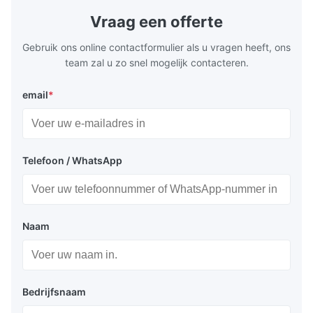
providing the necessary power for various
short-circui
Vraag een offerte
electronic devices and systems. 2.Features
(complies w
of
4
Gebruik ons online contactformulier als u vragen heeft, ons
team zal u zo snel mogelijk contacteren.
email
*
Telefoon / WhatsApp
Naam
Bedrijfsnaam