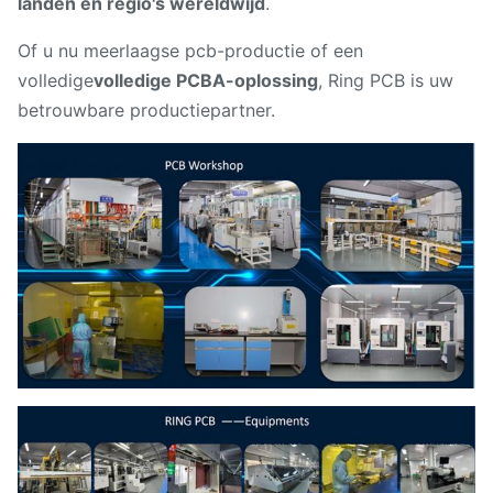
landen en regio's wereldwijd
.
Of u nu meerlaagse pcb-productie of een
volledige
volledige PCBA-oplossing
, Ring PCB is uw
betrouwbare productiepartner.