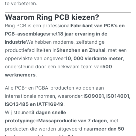
te verbeteren.
Waarom Ring PCB kiezen?
Ring PCB is een professional
Fabrikant van PCB's en
PCB-assemblages
met
18 jaar ervaring in de
industrie
We hebben moderne, zelfstandige
productiefaciliteiten in
Shenzhen en Zhuhai
, met een
oppervlakte van ongeveer
10, 000 vierkante meter
,
ondersteund door een bekwaam team van
500
werknemers
.
Alle PCB- en PCBA-producten voldoen aan
internationale normen, waaronder:
ISO9001, ISO14001,
ISO13485 en IATF16949
.
Wij steunen
3 dagen snelle
prototyping
en
Massaproductie van 7 dagen
, met
producten die worden uitgevoerd naar
meer dan 50