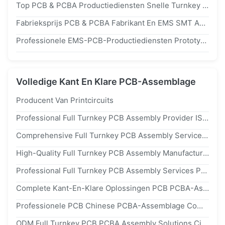
Top PCB & PCBA Productiediensten Snelle Turnkey EMS Oplossingen Van Ring PCB
Fabrieksprijs PCB & PCBA Fabrikant En EMS SMT Assemblage & Turnkey Service Provider
Professionele EMS-PCB-Productiediensten Prototype Tot Turnkey PCBA-Oplossingen
Volledige Kant En Klare PCB-Assemblage
Producent Van Printcircuits
Professional Full Turnkey PCB Assembly Provider ISO & IATF Certified Production
Comprehensive Full Turnkey PCB Assembly Services From PCB Fabrication To Final Testing
High-Quality Full Turnkey PCB Assembly Manufacturer Custom PCB & PCBA Solutions
Professional Full Turnkey PCB Assembly Services PCB Manufacturing From Prototype To Production
Complete Kant-En-Klare Oplossingen PCB PCBA-Assemblage Beste En Röntgeninspectie Inbegrepen
Professionele PCB Chinese PCBA-Assemblage Complete Turnkey-Oplossingen Met iso14001-Certificering
ODM Full Turnkey PCB PCBA Assembly Solutions Circuit Board Manufacturing Fabricatie