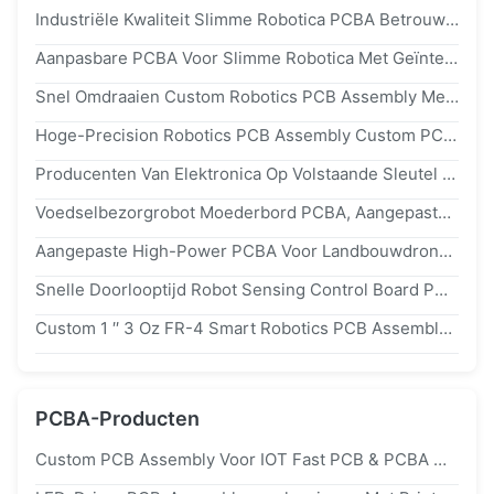
Industriële Kwaliteit Slimme Robotica PCBA Betrouwbaar Stroombeheer En Snelle Gegevensverwerking PCBA
Aanpasbare PCBA Voor Slimme Robotica Met Geïntegreerde Sensorinterface Voor IoT-Connectiviteit
Snel Omdraaien Custom Robotics PCB Assembly Met Full-Turnkey PCBA-Oplossing
Hoge-Precision Robotics PCB Assembly Custom PCBA-Oplossingen Met Snelle Prototyping En Massaproductie
Producenten Van Elektronica Op Volstaande Sleutel In China
Voedselbezorgrobot Moederbord PCBA, Aangepaste PCBA Oplossingen & Snelle Prototyping Diensten
Aangepaste High-Power PCBA Voor Landbouwdrones Snelle Slimme Robotica PCB Assemblage Maker
Snelle Doorlooptijd Robot Sensing Control Board PCB-Assemblage Professionele PCB-Fabricage
Custom 1 ′′ 3 Oz FR-4 Smart Robotics PCB Assembly Betrouwbaarheid En Stabiliteit PCB Maker
PCBA-Producten
Custom PCB Assembly Voor IOT Fast PCB & PCBA Manufacturing Service Printed Circuit Board Fabricatie