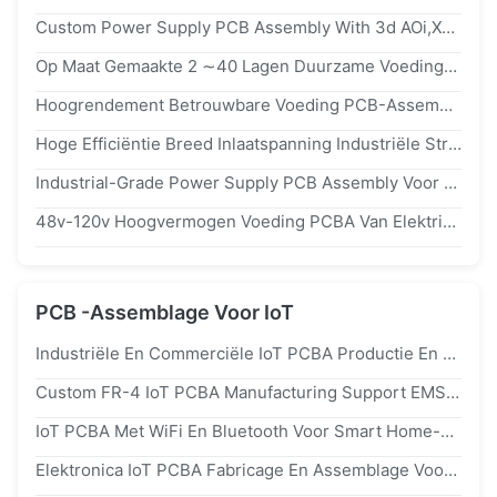
Custom Power Supply PCB Assembly With 3d AOi,X-Ray Test And Full Turnkey Service
Op Maat Gemaakte 2 ∼40 Lagen Duurzame Voedingsbron PCB-Assemblage Voor Hoogspannings- En Lange Levensduur Toepassingen
Hoogrendement Betrouwbare Voeding PCB-Assemblage Met Snelle Prototyping & Massaproductie
Hoge Efficiëntie Breed Inlaatspanning Industriële Stroomvoorziening PCB-Assemblage Voor Automatisering En Robotica
Industrial-Grade Power Supply PCB Assembly Voor Power Relay Stations Fast Turn PCBA-Oplossing
48v-120v Hoogvermogen Voeding PCBA Van Elektrische Motorfiets Aandrijfbord Van PCB-Fabricage
PCB -Assemblage Voor IoT
Industriële En Commerciële IoT PCBA Productie En Assemblage Van Op Maat Gemaakte Printplaten
Custom FR-4 IoT PCBA Manufacturing Support EMS Services Met Snelle Prototypes Tot Massaproductie
IoT PCBA Met WiFi En Bluetooth Voor Smart Home-Apparaten Meerlaagse PCB-Productieservice
Elektronica IoT PCBA Fabricage En Assemblage Voor Slimme Thuis Monitoring Systemen