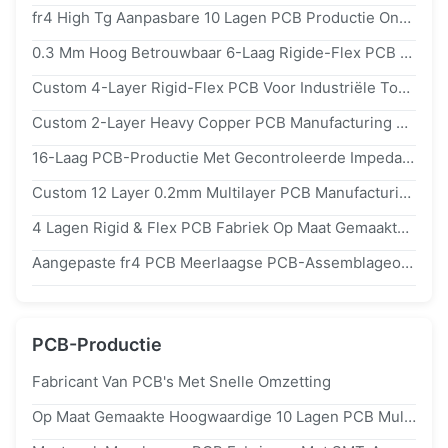
fr4 High Tg Aanpasbare 10 Lagen PCB Productie Ondersteuning Flexibele Order Fabrieksprijs
0.3 Mm Hoog Betrouwbaar 6-Laag Rigide-Flex PCB Voor Voor Complexe Industriële Toepassingen
Custom 4-Layer Rigid-Flex PCB Voor Industriële Toepassingen Ondersteunen Full Turnkey PCBA Manufacturing
Custom 2-Layer Heavy Copper PCB Manufacturing Voor High Current & Power Toepassingen
16-Laag PCB-Productie Met Gecontroleerde Impedantie Van Prototype Tot Massaproductie
Custom 12 Layer 0.2mm Multilayer PCB Manufacturing & Full Turnkey PCB Assembly Services
4 Lagen Rigid & Flex PCB Fabriek Op Maat Gemaakte FPC One-Stop PCB And PCBA Manufacturing Solution
Aangepaste fr4 PCB Meerlaagse PCB-Assemblageoplossing Met Fabrieksprijs PCB-Fabrikant
PCB-Productie
Fabricant Van PCB's Met Snelle Omzetting
Op Maat Gemaakte Hoogwaardige 10 Lagen PCB Multilayer PCB Fabricage One Stop PCB& PCB Assembly Solution