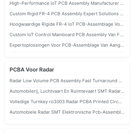
High-Performance IoT PCB Assembly Manufacturer Fast Prototype To Mass Production
Custom Rigid FR-4 PCB Assembly Expert Solutions For Smart Electronics For IoT
Hoogwaardige Rigide FR-4 IoT PCB-Assemblage Voor Monitoringssysteem Full Turnkey PCB Service
Custom IoT Control Mainboard PCB Assembly Van Fast Turnaround PCB Fabrikant In China
Expertoplossingen Voor PCB-Assemblage Van Aangepaste High-Frequency IoT-Apparaten Voor Slimme Elektronica
PCBA Voor Radar
Radar Low Volume PCB Assembly Fast Turnaround PCBA Printed Circuit Board Custom
Automobilerij, Luchtvaart En Ruimtevaart SMT Radar PCBA Printed Circuit Board Vervaardiging Vervaardiging
Volledige Turnkey ro3003 Radar PCBA Printed Circuit Board Electronics Assembly
Automobiele Radar SMT Elektronische Pcb-Assemblage Sleutelklaar Snelle Service