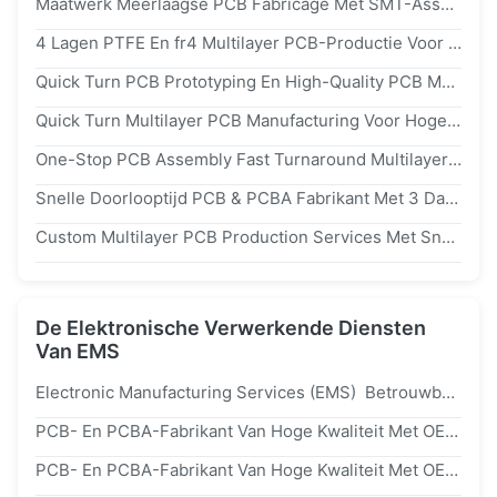
Maatwerk Meerlaagse PCB Fabricage Met SMT-Assemblage En Turnkey PCBA-Diensten
4 Lagen PTFE En fr4 Multilayer PCB-Productie Voor Industriële Medische En RF-Toepassingen
Quick Turn PCB Prototyping En High-Quality PCB Manufacturing SMT Assembly Voor Kleine Batch Orders
Quick Turn Multilayer PCB Manufacturing Voor Hoge Stroomtoevoer Met SMT-Assemblage
One-Stop PCB Assembly Fast Turnaround Multilayer PCB Met Snel Prototyping Van PCB-Fabrikanten
Snelle Doorlooptijd PCB & PCBA Fabrikant Met 3 Dagen Snelle Prototyping Voor Medische Apparaat Assemblage
Custom Multilayer PCB Production Services Met Snelle Prototyping En Massa Bouw
De Elektronische Verwerkende Diensten
Van EMS
Electronic Manufacturing Services (EMS) Betrouwbare PCB & PCBA Oplossingen Van Ring PCB
PCB- En PCBA-Fabrikant Van Hoge Kwaliteit Met OEM- En EMS-PCB-Productiediensten
PCB- En PCBA-Fabrikant Van Hoge Kwaliteit Met OEM- En EMS-PCB-Productiediensten