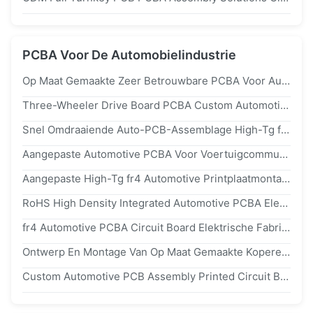
PCBA Voor De Automobielindustrie
Op Maat Gemaakte Zeer Betrouwbare PCBA Voor Automotive Met SMT Service Turnkey Oplossing
Three-Wheeler Drive Board PCBA Custom Automotive Device PCB Assembly Manufacturer China
Snel Omdraaiende Auto-PCB-Assemblage High-Tg fr4 Voertuig Gemonteerd Monitoringsmeesterbord PCBA
Aangepaste Automotive PCBA Voor Voertuigcommunicatiesysteem Moederbord Met 100% PCB AOI-Test
Aangepaste High-Tg fr4 Automotive Printplaatmontage Met Turnkey Automotive PCB Montage Oplossing
RoHS High Density Integrated Automotive PCBA Electronic Board Circuit Manufacturing Productie
fr4 Automotive PCBA Circuit Board Elektrische Fabricage Diensten OEM
Ontwerp En Montage Van Op Maat Gemaakte Koperen Pcba-Circuitboards Voor Automobiel
Custom Automotive PCB Assembly Printed Circuit Board Prototype Polyimide Materiaal