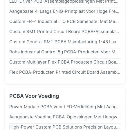
LED-Driver PCB-Assemblageoplossingen Met Printplaten En EMS-Diensten
Aangepaste 4-Laags ENIG-Printplaat Voor Hoge Frequentie & One-Stop PCBA-Service PTFE fr4 RF-Printplaten
Custom FR-4 Industrial ITO PCB Samenstel Met Meerlagig SMT Geschikt Voor iso9001
Custom SMT Printed Circuit Board PCBA-Assemblage Meerdere Lagen
Custom General SMT PCBA Manufacturing 1-48 Laag Voor 3c-Elektronica
Rohs Industrial Control 5g PCBA-Producten Voor Medische Hulpmiddelen En Automobielelektronica
Custom Multilayer Flex PCBA Producten Circuit Board Verwerking Las SMT Quick Turn
Flex PCBA-Producten Printed Circuit Board Assembly Manufacturing Turnkey Design
PCBA Voor Voeding
Power Module PCBA Voor LED-Verlichting Met Aangepaste PCB-Assemblage En EMS-Oplossingen
Aangepaste Voeding PCBA-Oplossingen Met Hoogwaardige PCB- En PCBA-Fabricage
High-Power Custom PCB Solutions Precision Layout For Industrial Power Systems