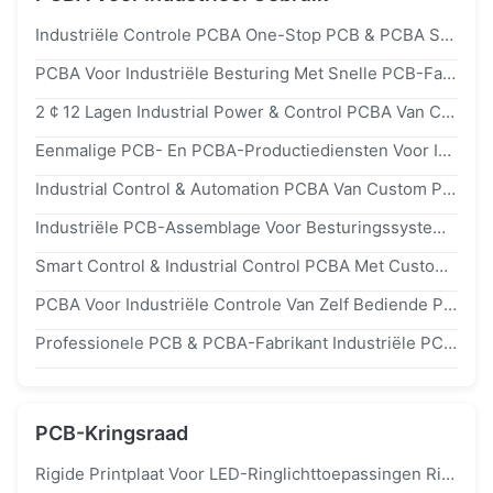
Industriële Controle PCBA One-Stop PCB & PCBA Service Omvat PCB Fabricage Componenten Sourcing
PCBA Voor Industriële Besturing Met Snelle PCB-Fabricage En Assemblage, Betrouwbare En Snelle PCB-Productiepartner
2 ¢ 12 Lagen Industrial Power & Control PCBA Van Custom PCB Assembly Manufacturing
Eenmalige PCB- En PCBA-Productiediensten Voor Industriële Besturingstoepassingen SMT
Industrial Control & Automation PCBA Van Custom PCB Manufacturing & Assembly Services
Industriële PCB-Assemblage Voor Besturingssystemen Duurzame Materialen & Turnkey PCBA-Service
Smart Control & Industrial Control PCBA Met Custom PCB Assembly Manufacturing
PCBA Voor Industriële Controle Van Zelf Bediende PCB & PCBA-Fabriek In China
Professionele PCB & PCBA-Fabrikant Industriële PCB-Assemblage & Elektronische Oplossingen
PCB-Kringsraad
Rigide Printplaat Voor LED-Ringlichttoepassingen Rigide Printplaatproductieservice