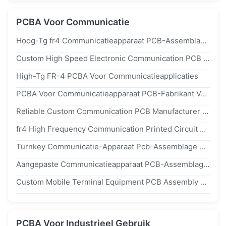
PCBA Voor Communicatie
Hoog-Tg fr4 Communicatieapparaat PCB-Assemblage Ondersteuning Vinnige PCB-Productie En SMT-Assembly Functionele Testen
Custom High Speed Electronic Communication PCB Circuit Board PCB Assembly Partner
High-Tg FR-4 PCBA Voor Communicatieapplicaties
PCBA Voor Communicatieapparaat PCB-Fabrikant Van Snelle Prototype Tot Massaproductie
Reliable Custom Communication PCB Manufacturer From Prototype To Mass Production
fr4 High Frequency Communication Printed Circuit Boards With Full-Turnkey Assembly Service
Turnkey Communicatie-Apparaat Pcb-Assemblage Met Snelle Prototyping Iso Gecertificeerde Pcba-Fabriek
Aangepaste Communicatieapparaat PCB-Assemblage Van Fabrikant Van Telecom- En Netwerk-PCBA's
Custom Mobile Terminal Equipment PCB Assembly Fast Turn PCBA Manufacturer Voor Mobiele Telefoon
PCBA Voor Industrieel Gebruik