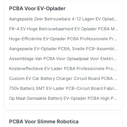
PCBA Voor EV-Oplader
Aangepaste Zeer Betrouwbare 4-12 Lagen EV Oplader PCB Assemblage Voor Universele EV Modellen
FR-4 EV Hoge Betrouwbaarheid EV Oplader PCBA Met ISO 9001 Standaarden Snelle PCB Montage
Hoge-Efficiëntie EV-Oplader PCBA Professionele Productie Met IEC 61851 GB/T-Normen
Aangepaste EV-Oplader PCBA, Snelle PCB-Assemblage Voor Universele EV-Modellen
Assemblage Van PCBA Voor Oplaadpaal Voor Elektrische Voertuigen Met Aanpasbaar Duurzaam Ontwerp En OSP-Oppervlakteafwerkingen
Kosteneffectieve EV-Lader PCBA Professionele Productie Voor Industriële & Openbare Oplading
Custom EV Car Battery Charger Circuit Board PCBA Manufacturing 2.4mm
750v Batterij SMT EV-Lader PCB-Circuit Board Fabricage Service
Op Maat Gemaakte Batterij EV-Oplader PCBA High Performance ENIG HASL Oppervlakteafwerking
PCBA Voor Slimme Robotica