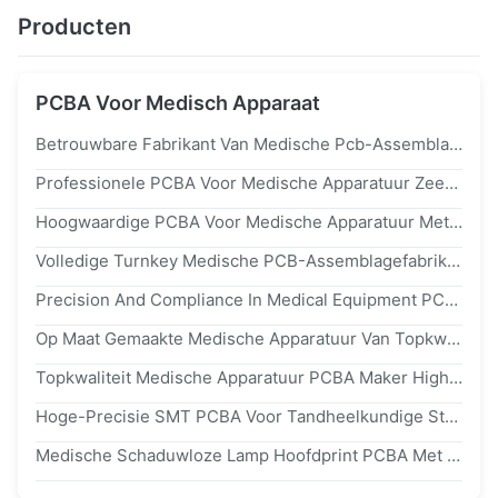
Producten
PCBA Voor Medisch Apparaat
Betrouwbare Fabrikant Van Medische Pcb-Assemblage One-Stop Full Turnkey PCBA-Oplossingen Voor Wereldwijde Klanten
Professionele PCBA Voor Medische Apparatuur Zeer Nauwkeurige PCB-Assemblage Voor Diagnostische En Automatiseringsapparatuur
Hoogwaardige PCBA Voor Medische Apparatuur Met Snelle Prototyping & Massaproductie Voor Medische Elektronica
Volledige Turnkey Medische PCB-Assemblagefabrikant Met iso13485 Gecertificeerde Aangepaste PCBA-Oplossingen
Precision And Compliance In Medical Equipment PCBA Productie Snelle Beurt PCBA
Op Maat Gemaakte Medische Apparatuur Van Topkwaliteit PCBA-Fabrikant SMT Van MRI-Machines CT-Scanners
Topkwaliteit Medische Apparatuur PCBA Maker High-Performance Circuit Manufacturing iso13485
Hoge-Precisie SMT PCBA Voor Tandheelkundige Stoelen In Medische Hulpmiddelen PCBA Fast Turn Manufacturing
Medische Schaduwloze Lamp Hoofdprint PCBA Met CE/FDA-Conforme 4-8 Laags PCB-Printplaat Voor OK-Verlichting