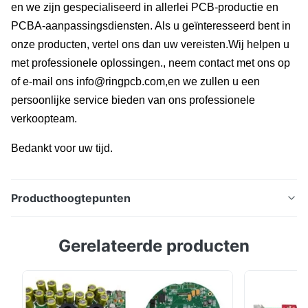
en we zijn gespecialiseerd in allerlei PCB-productie en
PCBA-aanpassingsdiensten. Als u geïnteresseerd bent in
onze producten, vertel ons dan uw vereisten.Wij helpen u
met professionele oplossingen., neem contact met ons op
of e-mail ons
info@ringpcb.com
,
en we zullen u een
persoonlijke service bieden van ons professionele
verkoopteam.
Bedankt voor uw tijd.
Producthoogtepunten
Smart Robotics PCBA Factory & Professional AI Robot
Gerelateerde producten
PCBA Manufacturing Turnkey diensten
1.Productkenmerken van Smart Robotics
PCBA(Verzameling van printplaten) (1)Hoge
precisie:Robots in het PCBA - proces, net als in pick -