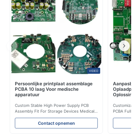
and - place - machines, kunnen kleine elektronische
onderdelen nauwkeurig ...
VIDEO
Persoonlijke printplaat assemblage
Aanpasbar
PCBA 10 laag Voor medische
Oplaadpaa
apparatuur
Oplossing
Optische 
Custom Stable High Power Supply PCB
Customizable
Assembly Fit For Storage Devices Medical
PCBA Full T
Equipment Ring PCB, your PCB & PCBA
Supplier 1.
Turnkey Solutions | Professional Circuit
Features (1)
Contact opnemen
Manufacturing Expert 1.What's High -
10+ years o
power supply PCBA? High - power supply
vibration & 