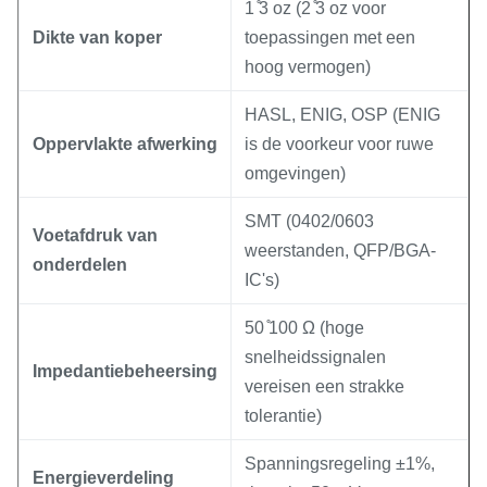
1 ̊3 oz (2 ̊3 oz voor
Dikte van koper
toepassingen met een
hoog vermogen)
HASL, ENIG, OSP (ENIG
Oppervlakte afwerking
is de voorkeur voor ruwe
omgevingen)
SMT (0402/0603
Voetafdruk van
weerstanden, QFP/BGA-
onderdelen
IC's)
50 ̊100 Ω (hoge
snelheidssignalen
Impedantiebeheersing
vereisen een strakke
tolerantie)
Spanningsregeling ±1%,
Energieverdeling