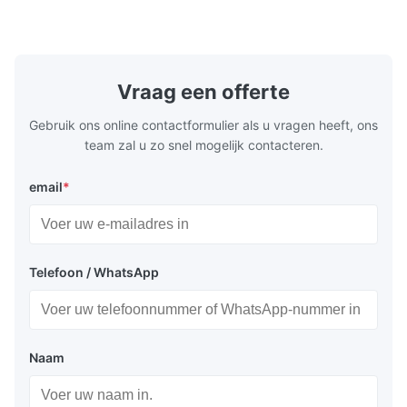
PCBA refers to the printed circuit board
Efficiency 
assembly used in high - power supply
efficiency 
systems. It is designed to handle and
heat genera
distribute high - power electrical signals,
Protections
providing the necessary power for various
short-circui
Vraag een offerte
electronic devices and systems. 2.Features
(complies w
of
4
Gebruik ons online contactformulier als u vragen heeft, ons
team zal u zo snel mogelijk contacteren.
email
*
Telefoon / WhatsApp
Naam