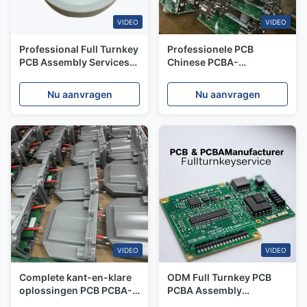
VIDEO
VIDEO
Professional Full Turnkey
Professionele PCB
PCB Assembly Services
Chinese PCBA-
PCB Manufacturing From
assemblage complete
Prototype To Production
turnkey-oplossingen met
Nu aanvragen
Nu aanvragen
ISO14001-certificering
VIDEO
VIDEO
Complete kant-en-klare
ODM Full Turnkey PCB
oplossingen PCB PCBA-
PCBA Assembly
assemblage Beste en
Solutions Circuit Board