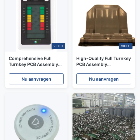
VIDEO
VIDEO
Comprehensive Full
High-Quality Full Turnkey
Turnkey PCB Assembly
PCB Assembly
Services From PCB
Manufacturer Custom
Fabrication to Final
PCB & PCBA Solutions
Nu aanvragen
Nu aanvragen
Testing