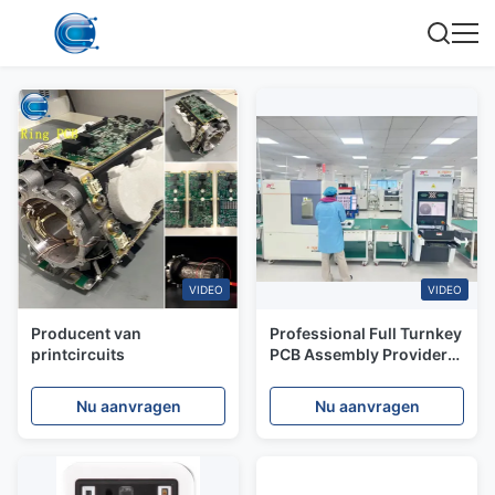
VIDEO
VIDEO
Producent van
Professional Full Turnkey
printcircuits
PCB Assembly Provider
ISO & IATF Certified
Production
Nu aanvragen
Nu aanvragen