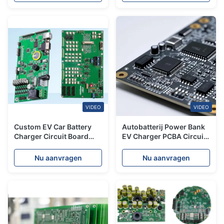
VIDEO
VIDEO
Custom EV Car Battery
Autobatterij Power Bank
Charger Circuit Board
EV Charger PCBA Circuit
PCBA Manufacturing
Board FR-4 OEM
2.4mm
Nu aanvragen
Nu aanvragen