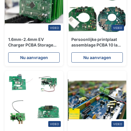
VIDEO
VIDEO
1.6mm-2.4mm EV
Persoonlijke printplaat
Charger PCBA Storage
assemblage PCBA 10 laag
Control voor elektrische
Voor medische
auto's
apparatuur
Nu aanvragen
Nu aanvragen
VIDEO
VIDEO