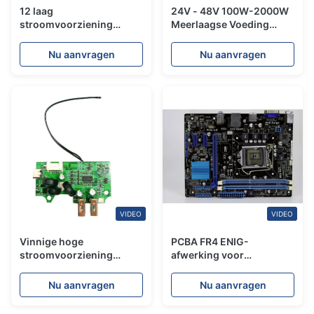
12 laag
24V - 48V 100W-2000W
stroomvoorziening
Meerlaagse Voeding
Printed Circuit Board
PCBA Assemblage
PCBA Assembly Quick
Printplaat ISO9001
Nu aanvragen
Nu aanvragen
Turn OEM
VIDEO
VIDEO
Vinnige hoge
PCBA FR4 ENIG-
stroomvoorziening
afwerking voor
PCBA-assemblage
industriële
Prototyping Service voor
automatisering en
Nu aanvragen
Nu aanvragen
EV-elektrisch voertuig
medische apparaten