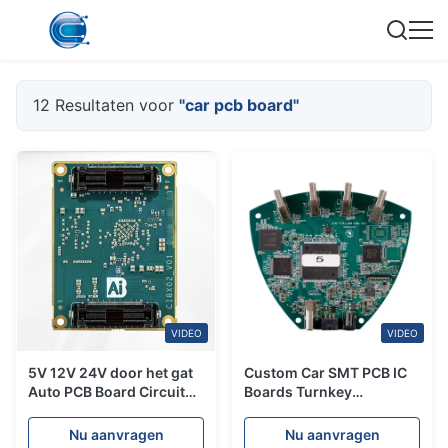
12 Resultaten voor
"car pcb board"
VIDEO
VIDEO
5V 12V 24V door het gat
Custom Car SMT PCB IC
Auto PCB Board Circuit
Boards Turnkey
Manufacturing
Assembly voor
Aluminium en koper
geïntegreerde apparaten
Nu aanvragen
Nu aanvragen