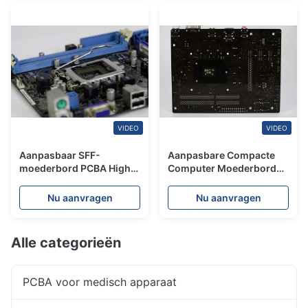
VIDEO
VIDEO
Aanpasbaar SFF-
Aanpasbare Compacte
moederbord PCBA High
Computer Moederbord
Density Fast Turn
PCBA voor
Assembly voor
Fabrieksautomatisering &
Nu aanvragen
Nu aanvragen
automobiel- en
Zware Machines
consumentenelektronica
Alle categorieën
PCBA voor medisch apparaat