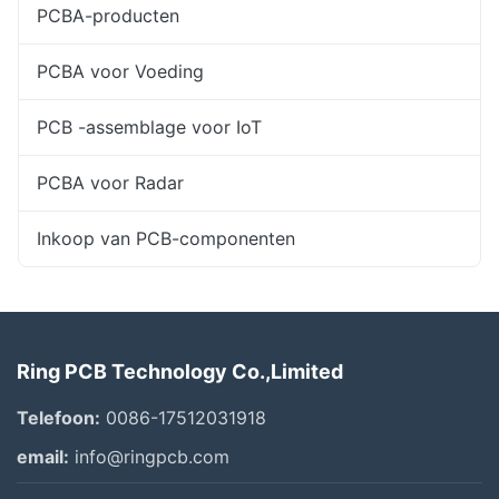
PCBA-producten
PCBA voor Voeding
PCB -assemblage voor IoT
PCBA voor Radar
Inkoop van PCB-componenten
Ring PCB Technology Co.,Limited
Telefoon:
0086-17512031918
email:
info@ringpcb.com