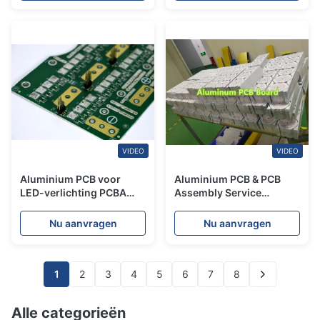
VIDEO
VIDEO
Aluminium PCB voor
Aluminium PCB & PCB
LED-verlichting PCBA
Assembly Service
leverancier Printplaat
support OEM & ODM
productie
Printed Circuit Board
Nu aanvragen
Nu aanvragen
Fabrikant
1
2
3
4
5
6
7
8
Alle categorieën