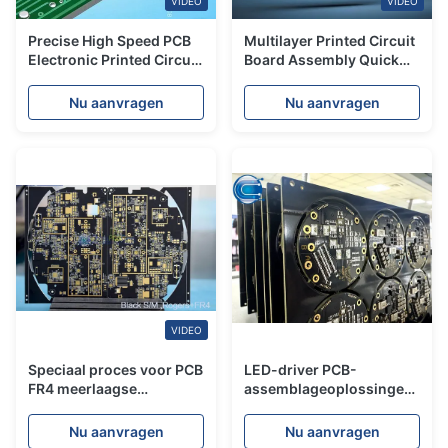
VIDEO
VIDEO
Precise High Speed PCB
Multilayer Printed Circuit
Electronic Printed Circuit
Board Assembly Quick
Board FR4 Polyimide
Turn PCB Maker Custom
materiaal
Nu aanvragen
Nu aanvragen
VIDEO
Speciaal proces voor PCB
LED-driver PCB-
FR4 meerlaagse
assemblageoplossingen
printplaat assemblage
met printplaten en EMS-
oplossing
diensten
Nu aanvragen
Nu aanvragen