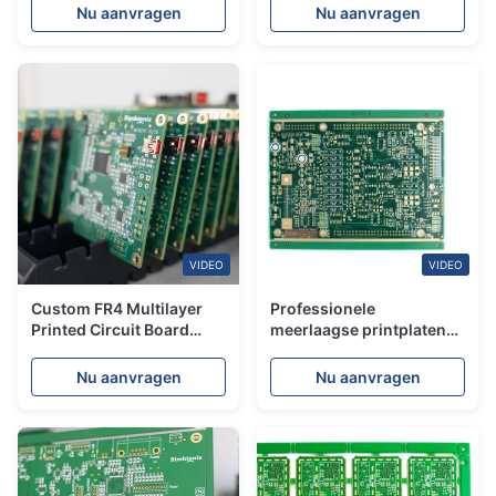
Elektronische
Polyimide materiaal
Nu aanvragen
Nu aanvragen
componenten
VIDEO
VIDEO
Custom FR4 Multilayer
Professionele
Printed Circuit Board
meerlaagse printplaten
Support Quick-turn PCB
en SMT-assemblage
Samples Turnkey PCBA
ondersteunen Full
Nu aanvragen
Nu aanvragen
Services
Turnkey PCBA