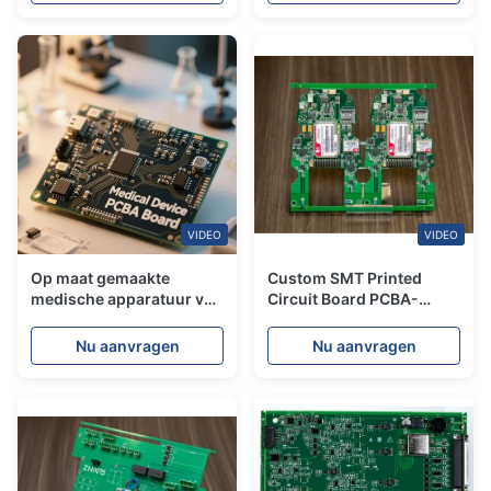
Turn Manufacturing
VIDEO
VIDEO
Op maat gemaakte
Custom SMT Printed
medische apparatuur van
Circuit Board PCBA-
topkwaliteit PCBA-
assemblage Meerdere
fabrikant SMT van MRI-
lagen
Nu aanvragen
Nu aanvragen
machines CT-scanners