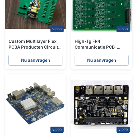
VIDEO
VIDEO
Custom Multilayer Flex
High-Tg FR4
PCBA Producten Circuit
Communicatie PCB-
Board Verwerking Las
assemblage met snelle
SMT Quick Turn
draai SMT-
Nu aanvragen
Nu aanvragen
ondersteuning High-
Frequency toepassingen
VIDEO
VIDEO