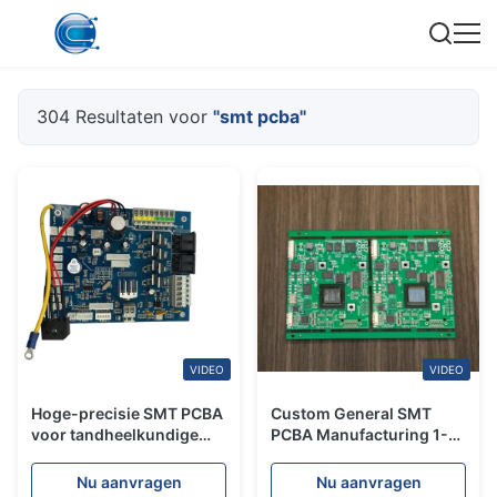
304 Resultaten voor
"smt pcba"
VIDEO
VIDEO
Hoge-precisie SMT PCBA
Custom General SMT
voor tandheelkundige
PCBA Manufacturing 1-
stoelen in medische
48 laag voor 3C-
hulpmiddelen PCBA Fast
elektronica
Nu aanvragen
Nu aanvragen