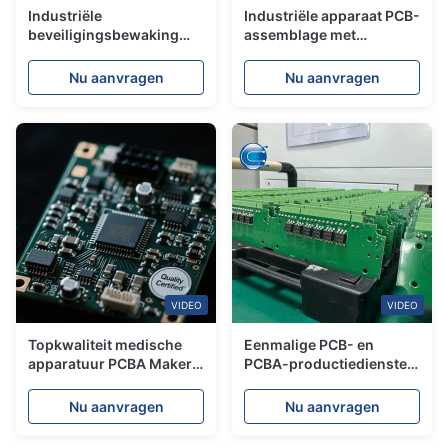
Industriële
Industriële apparaat PCB-
beveiligingsbewaking
assemblage met
Pcba-circuit board
industriële componenten
oppervlakte montage
SMT PCBA-fabrikant
Nu aanvragen
Nu aanvragen
Door PCBA-fabrikant
SMT
VIDEO
VIDEO
Topkwaliteit medische
Eenmalige PCB- en
apparatuur PCBA Maker
PCBA-productiediensten
High-Performance
voor industriële
Circuit Manufacturing
besturingstoepassingen
Nu aanvragen
Nu aanvragen
ISO13485
SMT