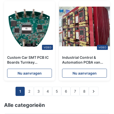
VIDEO
VIDEO
Custom Car SMT PCB IC
Industrial Control &
Boards Turnkey
Automation PCBA van
Assembly voor
Custom PCB
geïntegreerde apparaten
Manufacturing &
Nu aanvragen
Nu aanvragen
Assembly Services
1
2
3
4
5
6
7
8
Alle categorieën