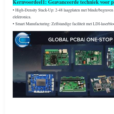
Kernvoordeel
1: Geavanceerde techniek voor p
• High-Density Stack-Up: 2-48 laagplaten met blinde/begraven 
elektronica.
• Smart Manufacturing: Zelfstandige faciliteit met LDI-laserb