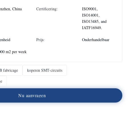
nzhen, China
Certificering:
ISO9001,
ISO14001,
ISO13485, and
IATF16949.
enheid
Prijs:
Onderhandelbaar
000 m2 per week
B fabricage
koperen SMT-circuits
ge
N
u
a
a
n
v
r
a
g
e
n