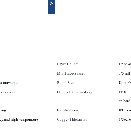
>
Layer Count:
Min.Trace/Space:
3/3 mil
ia ontwerpen
Board Size:
Up to 
per ceramic
Oppervlakteafwerking:
ENIG, H
en hard
ting
Certifications:
IPC, R
ncy,and high-temperature
Copper Thickness:
1/3oz-