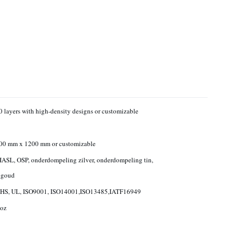
Up to 40 layers with high-density designs or customizable
600 mm x 1200 mm or customizable
ASL, OSP, onderdompeling zilver, onderdompeling tin,
 goud
oHS, UL, ISO9001, ISO14001,ISO13485,IATF16949
6oz