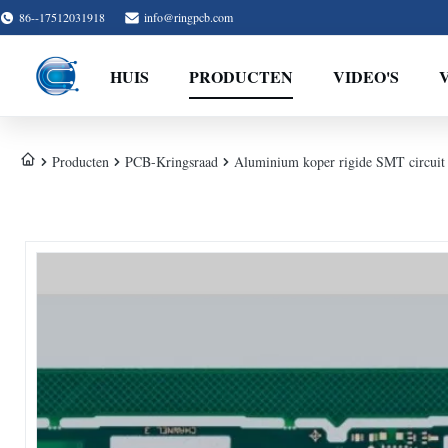
86--17512031918
info@ringpcb.com
HUIS
PRODUCTEN
VIDEO'S
Producten
PCB-Kringsraad
Aluminium koper rigide SMT circuit