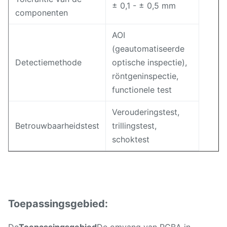
± 0,1 - ± 0,5 mm
componenten
AOI
(geautomatiseerde
Detectiemethode
optische inspectie),
röntgeninspectie,
functionele test
Verouderingstest,
Betrouwbaarheidstest
trillingstest,
schoktest
Toepassingsgebied:
De
Toepassingsgebied
De omvang van PCBA in