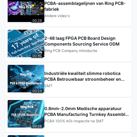
PCBA-assemblagelijnen van Ring PCB-
fabriek
Andere video's
00:29
2-48 laag FPGA PCB Board Design
Components Sourcing Service ODM
Ring PCB Company introductie
00:45
Industriële kwaliteit slimme robotica
PCBA Betrouwbaar stroombeheer en
snelle gegevensverwerking PCBA
SMT
00:24
0.8mm-2.0mm Medische apparatuur
PCBA Manufacturing Turnkey Assembly
Services
PCBA 100% AOI-inspectie na SMT
00:26