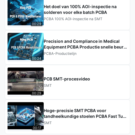
Het doel van 100% AOI-inspectie na
solderen voor elke batch PCBA
PCBA 100% AOI-inspectie na SMT
00:29
Precision and Compliance in Medical
Equipment PCBA Productie snelle beurt
PCBA
PCBA-Productielijn
00:24
PCB SMT-procesvideo
SMT
00:29
Hoge-precisie SMT PCBA voor
tandheelkundige stoelen PCBA Fast Turn
Manufacturing
SMT
00:17