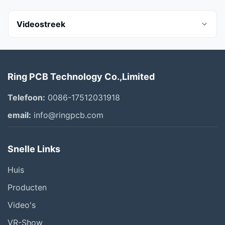
Videostreek
Alle video's
Ring PCB Technology Co.,Limited
PCB-assemblagefabriek
Telefoon:
0086-17512031918
Röntgenstraalinspectie
email:
info@ringpcb.com
Ring PCB Company introductie
Snelle Links
SMT
Huis
Ring PCB bedrijf
Producten
PCBA-Productielijn
Video's
VR-Show
PCBA bestelling