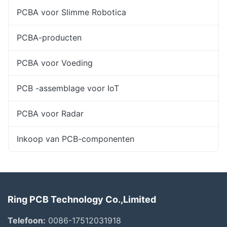
PCBA voor Slimme Robotica
PCBA-producten
PCBA voor Voeding
PCB -assemblage voor IoT
PCBA voor Radar
Inkoop van PCB-componenten
Ring PCB Technology Co.,Limited
Telefoon:
0086-17512031918