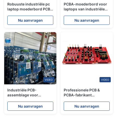
Robuuste industriële pc
PCBA-moederbord voor
laptop moederbord PCBA
laptops van industriële
MIL-STD compliant voor
kwaliteit met IP65-
fabrieksautomatisering
waterdicht EMC-
Nu aanvragen
Nu aanvragen
certificaat voor transport
en logistiek
VIDEO
VIDEO
Industriële PCB-
Professionele PCB &
assemblage voor
PCBA-fabrikant
besturingssystemen
industriële PCB-
Duurzame materialen &
assemblage &
Nu aanvragen
Nu aanvragen
turnkey PCBA-service
elektronische
oplossingen