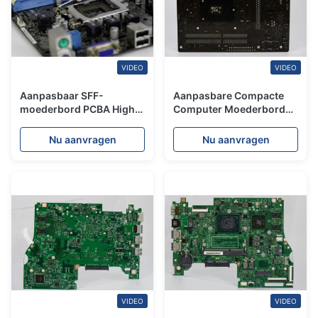
VIDEO
VIDEO
Aanpasbaar SFF-
Aanpasbare Compacte
moederbord PCBA High
Computer Moederbord
Density Fast Turn
PCBA voor
Assembly voor
Fabrieksautomatisering &
Nu aanvragen
Nu aanvragen
automobiel- en
Zware Machines
consumentenelektronica
VIDEO
VIDEO