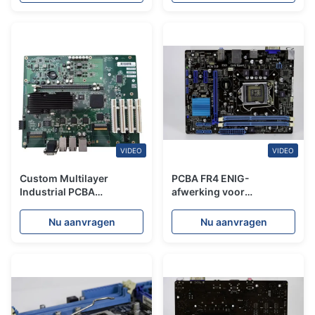
verwerking
VIDEO
VIDEO
Custom Multilayer
PCBA FR4 ENIG-
Industrial PCBA
afwerking voor
Motherboard Turnkey
industriële
Productie
automatisering en
Nu aanvragen
Nu aanvragen
medische apparaten