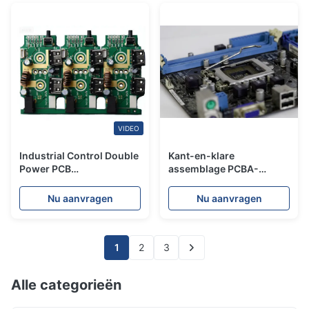
VIDEO
Industrial Control Double
Kant-en-klare
Power PCB
assemblage PCBA-
Manufacturing en
service voor industriële
turnkey PCBA diensten
besturingskaarten met 1-
Nu aanvragen
Nu aanvragen
48 lagen, snelle SMT
1
2
3
Alle categorieën