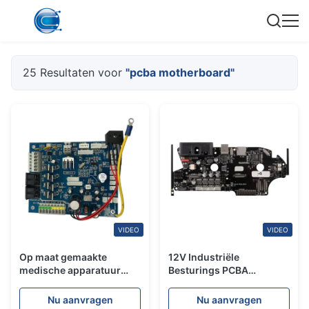
25 Resultaten voor
"pcba motherboard"
VIDEO
VIDEO
Op maat gemaakte
12V Industriële
medische apparatuur
Besturings PCBA
PCBA-moederbord SMT-
Moederbord Snelle Turn
circuit board Patch-
2oz Koper PCB Fabricage
Nu aanvragen
Nu aanvragen