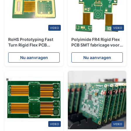
VIDEO
VIDEO
RoHS Prototyping Fast
Polyimide FR4 Rigid Flex
Turn Rigid Flex PCB
PCB SMT fabricage voor
Maker Assembly in bulk
slimme sloten
beveiligingscamera's
Nu aanvragen
Nu aanvragen
VIDEO
VIDEO