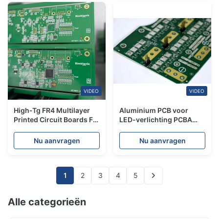
VIDEO
VIDEO
High-Tg FR4 Multilayer
Aluminium PCB voor
Printed Circuit Boards For
LED-verlichting PCBA
Automotive & Medical
leverancier Printplaat
Device
productie
Nu aanvragen
Nu aanvragen
1
2
3
4
5
Alle categorieën