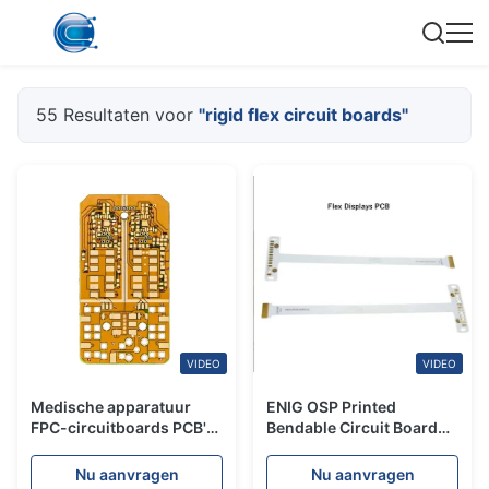
55 Resultaten voor
"rigid flex circuit boards"
VIDEO
VIDEO
Medische apparatuur
ENIG OSP Printed
FPC-circuitboards PCB's
Bendable Circuit Board
Rigid Flex Circuitboards
Assembly Rigid Flex FPCB
PCBA-diensten
Nu aanvragen
Nu aanvragen