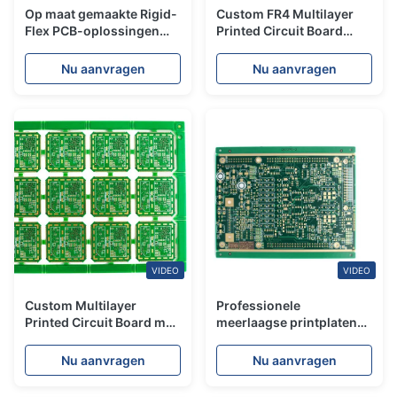
Op maat gemaakte Rigid-
Custom FR4 Multilayer
Flex PCB-oplossingen
Printed Circuit Board
voor OEM & EMS
Support Quick-turn PCB
Professionele Rigid Flex
Samples Turnkey PCBA
Nu aanvragen
Nu aanvragen
PCB-leverancier
Services
VIDEO
VIDEO
Custom Multilayer
Professionele
Printed Circuit Board met
meerlaagse printplaten
PCB-assemblage
en SMT-assemblage
ondersteunen Full
Nu aanvragen
Nu aanvragen
Turnkey PCBA