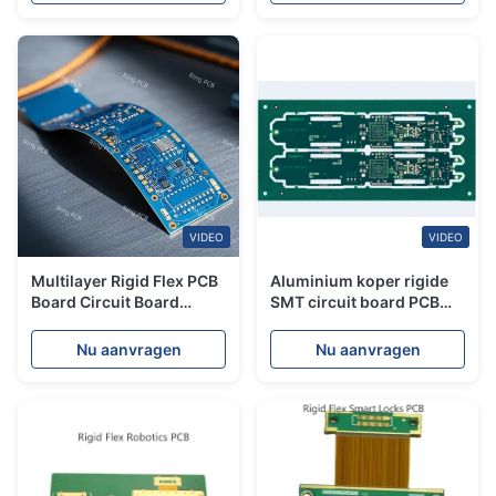
VIDEO
VIDEO
Multilayer Rigid Flex PCB
Aluminium koper rigide
Board Circuit Board
SMT circuit board PCB
Printing 12 laag voor
fabricage component
montagecomponenten
sourcing assembly
Nu aanvragen
Nu aanvragen