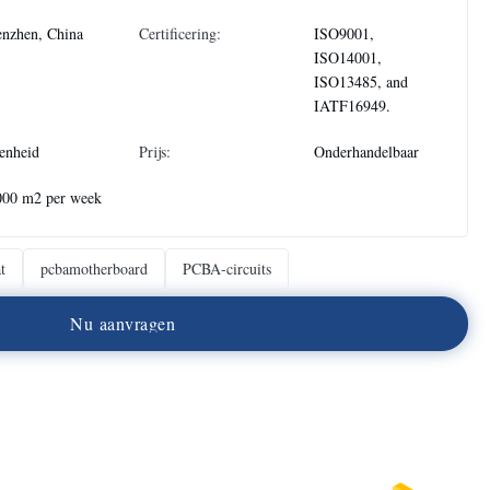
nzhen, China
Certificering:
ISO9001,
ISO14001,
ISO13485, and
IATF16949.
enheid
Prijs:
Onderhandelbaar
000 m2 per week
t
pcbamotherboard
PCBA-circuits
N
u
a
a
n
v
r
a
g
e
n