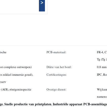
>
ische
PCB-materiaal:
FR-4, C
Tg (Tg 
 voor complexe ontwerpen)
Dikte van het bord:
0.8 mm 
os nikkel immersie goud),
Certificeringen:
IPC, R
eserv
 (AOI), röntgeninspectie
Overige dienst:
Wij kun
namens 
ge
Snelle productie van printplaten
Industriële apparaat PCB-assemblag
,
,