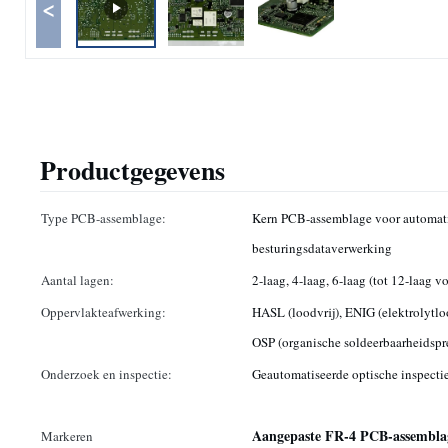
<
Productgegevens
Type PCB-assemblage:
Kern PCB-assemblage voor automat
besturingsdataverwerking
Aantal lagen:
2-laag, 4-laag, 6-laag (tot 12-laag
Oppervlakteafwerking:
HASL (loodvrij), ENIG (elektrolytlo
OSP (organische soldeerbaarheidspr
Onderzoek en inspectie:
Geautomatiseerde optische inspectie
Aangepaste FR-4 PCB-assembla
Markeren