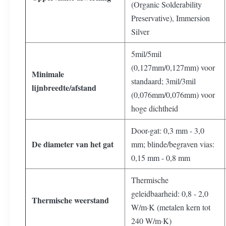
(Organic Solderability
Preservative), Immersion
Silver
5mil/5mil
(0,127mm/0,127mm) voor
Minimale
standaard; 3mil/3mil
lijnbreedte/afstand
(0,076mm/0,076mm) voor
hoge dichtheid
Door-gat: 0,3 mm - 3,0
De diameter van het gat
mm; blinde/begraven vias:
0,15 mm - 0,8 mm
Thermische
geleidbaarheid: 0,8 - 2,0
Thermische weerstand
W/m·K (metalen kern tot
240 W/m·K)