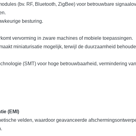
odules (bv. RF, Bluetooth, ZigBee) voor betrouwbare signaalove
en.
uwkeurige besturing.
orkomt vervorming in zware machines of mobiele toepassingen.
akt miniaturisatie mogelijk, terwijl de duurzaamheid behouden 
stechnologie (SMT) voor hoge betrouwbaarheid, vermindering v
tie (EMI)
etische velden, waardoor geavanceerde afschermingsontwerpen 
n.