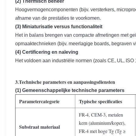
(2) Thermisch beheer
Hoogvermogencomponenten (bijv. versterkers, microproce
afname van de prestaties te voorkomen.
(3) Miniaturisatie versus functionaliteit
Het in balans brengen van compacte afmetingen met geïn
opmaaktechnieken (bijv. meerlagige boards, begraven vi
(4) Certificering en naleving
Het voldoen aan industriële normen (zoals CE, UL, ISO 1
3.Technische parameters en aanpassingsdiensten
(1) Gemeenschappelijke technische parameters
Parametercategorie
Typische specificaties
FR-4, CEM-3, metalen
kern (aluminium/koper),
Substraat materiaal
FR-4 met hoge Tg (Tg ≥